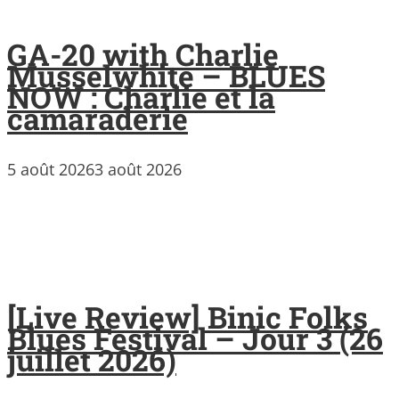
GA-20 with Charlie
Musselwhite – BLUES
NOW : Charlie et la
camaraderie
5 août 2026
3 août 2026
[Live Review] Binic Folks
Blues Festival – Jour 3 (26
juillet 2026)