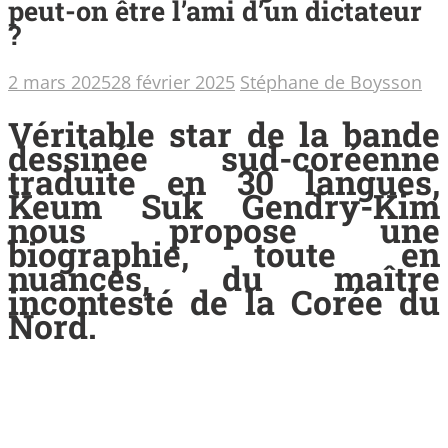
peut-on être l’ami d’un dictateur
?
2 mars 2025
28 février 2025
Stéphane de Boysson
Véritable star de la bande
dessinée sud-coréenne
traduite en 30 langues,
Keum Suk Gendry-Kim
nous propose une
biographie, toute en
nuances, du maître
incontesté de la Corée du
Nord.