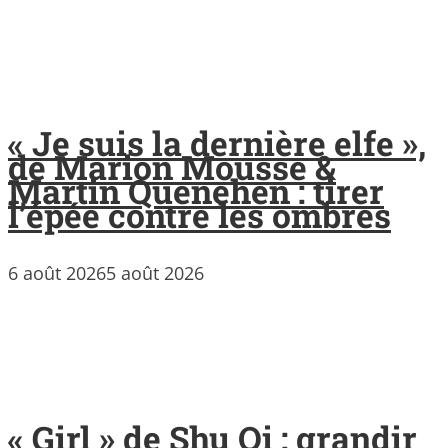
« Je suis la dernière elfe »,
de Marion Mousse &
Martin Quenehen : tirer
l’épée contre les ombres
6 août 2026
5 août 2026
« Girl » de Shu Qi : grandir