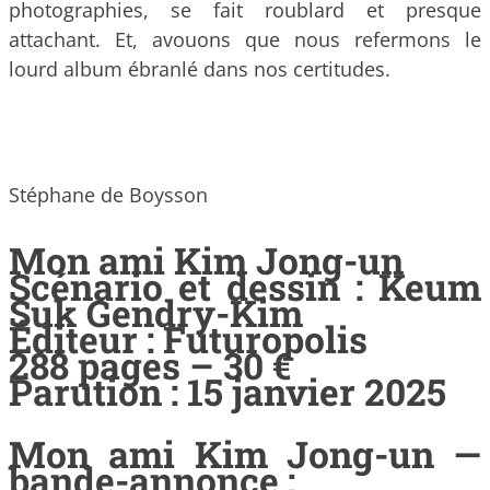
photographies, se fait roublard et presque
attachant. Et, avouons que nous refermons le
lourd album ébranlé dans nos certitudes.
Stéphane de Boysson
Mon ami Kim Jong-un
Scénario et dessin : Keum
Suk Gendry-Kim
Éditeur : Futuropolis
288 pages – 30 €
Parution : 15 janvier 2025
Mon ami Kim Jong-un —
bande-annonce :