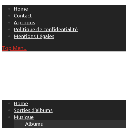
Skip
Home
to
Contact
content
A propos
Politique de confidentialité
Mentions Légales
Top Menu
Home
Sorties d’albums
Musique
Albums