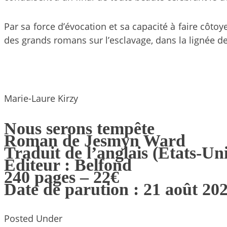
Par sa force d’évocation et sa capacité à faire côto
des grands romans sur l’esclavage, dans la lignée d
Marie-Laure Kirzy
Nous serons tempête
Roman de Jesmyn Ward
Traduit de l’anglais (Etats-Un
Editeur : Belfond
240 pages – 22€
Date de parution : 21 août 20
Posted Under