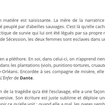
n matière est saisissante. La mère de la narratri
 peuplé par d’abeilles sauvages. C’est là qu’elle cac
tactique de survie qui lui ont été légués par sa propr
 Sécession, les deux femmes sont esclaves dans une p
n a pléthore. En soi, dans celui-ci, on n’apprend rie
dans les plantations (viols, punitions-tortures, cruau
-Orléans. Encordée à ses compagne de misère, elle 
L’Enfer
de
Dante
.
 de la tragédie qu’a été l’esclavage, elle a une façon
rsive. Son écriture est juste sublime et déploie un
, voir ce qu’elle voit ; quand elle a mal, les pages se