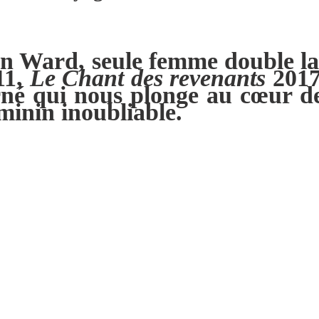
yn Ward, seule femme double la
11,
Le Chant des revenants
2017
né qui nous plonge au cœur de 
minin inoubliable.