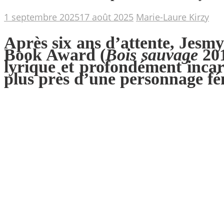
1 septembre 2025
17 août 2025
Marie-Laure Kirzy
Après six ans d’attente, Jesm
Book Award (
Bois
sauvage
20
lyrique et profondément incar
plus près d’une personnage fé