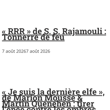
« RRR » de S. S. Rajamouli :
Tonnerre de feu
7 août 2026
7 août 2026
« Je suis la dernière elfe »,
de Marion Mousse &
Martin Quenehen : tirer
l’épée contre les ombres