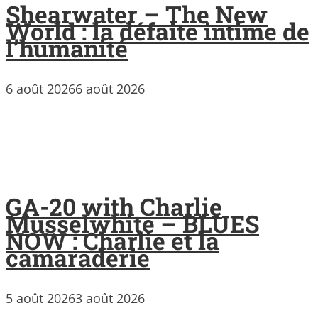
Shearwater – The New
World : la défaite intime de
l’humanité
6 août 2026
6 août 2026
GA-20 with Charlie
Musselwhite – BLUES
NOW : Charlie et la
camaraderie
5 août 2026
3 août 2026