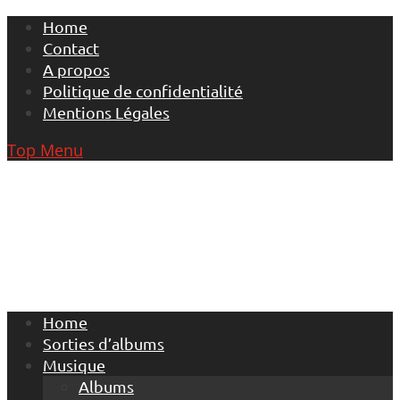
Skip
Home
to
Contact
content
A propos
Politique de confidentialité
Mentions Légales
Top Menu
Home
Sorties d’albums
Musique
Albums