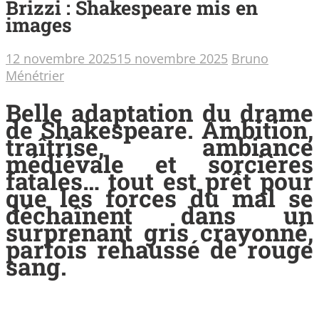
Brizzi : Shakespeare mis en
images
12 novembre 2025
15 novembre 2025
Bruno
Ménétrier
Belle adaptation du drame
de Shakespeare. Ambition,
traîtrise, ambiance
médiévale et sorcières
fatales… tout est prêt pour
que les forces du mal se
déchaînent dans un
surprenant gris crayonné,
parfois rehaussé de rouge
sang.