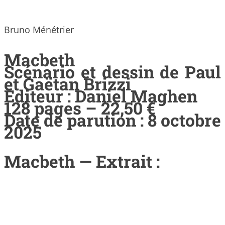
Bruno Ménétrier
Macbeth
Scénario et dessin de Paul
et Gaëtan Brizzi
Editeur : Daniel Maghen
128 pages – 22,50 €
Date de parution : 8 octobre
2025
Macbeth — Extrait :