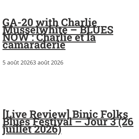
GA-20 with Charlie
Musselwhite – BLUES
NOW : Charlie et la
camaraderie
5 août 2026
3 août 2026
[Live Review] Binic Folks
Blues Festival – Jour 3 (26
juillet 2026)