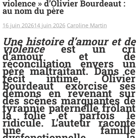
violence » d’Olivier Bourdeaut :
au nom du père
16 juin 2026
14 juin 2026
Caroline Martin
Une histoire d’amour et de
violence
est un cri
d’amour et de
réconciliation envers un
père maltraitant. Dans ce
récit intime, Olivier
Bourdeaut exorcise ses
démons en revenant sur
des scènes marquantes de
tyrannie paternelle frôlant
la folie et parfois le
ridicule. L’auteur raconte
une famille
dysfonctionnelle, la