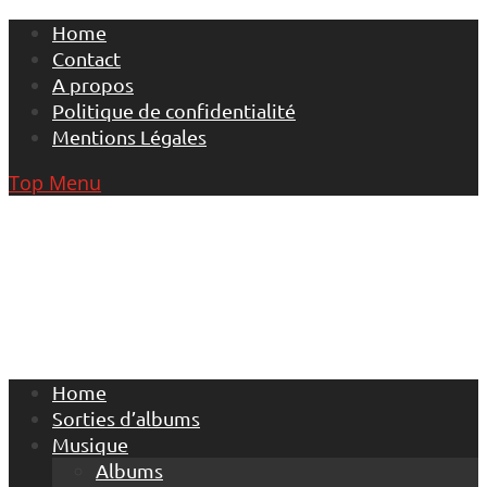
Skip
Home
to
Contact
content
A propos
Politique de confidentialité
Mentions Légales
Top Menu
Home
Sorties d’albums
Musique
Albums