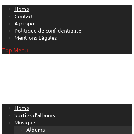
Skip
Home
to
Contact
content
A propos
Politique de confidentialité
Mentions Légales
Top Menu
Home
Sorties d’albums
Musique
Albums