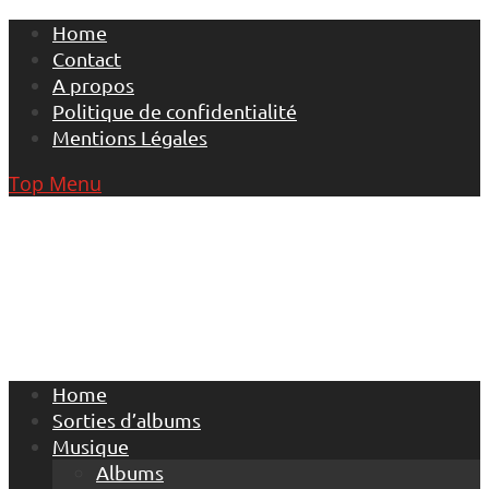
Skip
Home
to
Contact
content
A propos
Politique de confidentialité
Mentions Légales
Top Menu
Home
Sorties d’albums
Musique
Albums