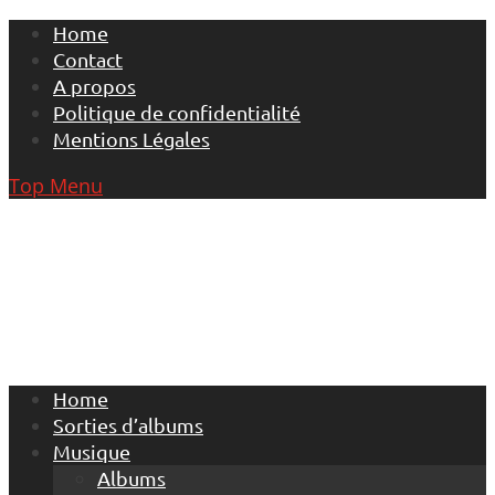
Skip
Home
to
Contact
content
A propos
Politique de confidentialité
Mentions Légales
Top Menu
Home
Sorties d’albums
Musique
Albums