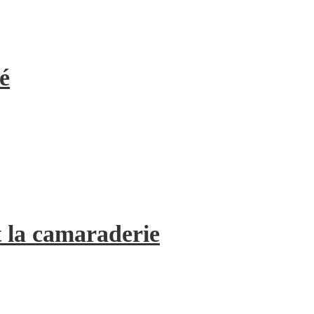
é
 la camaraderie