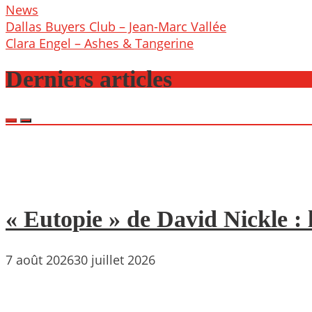
News
Post
Dallas Buyers Club – Jean-Marc Vallée
navigation
Clara Engel – Ashes & Tangerine
Derniers articles
« Eutopie » de David Nickle : 
7 août 2026
30 juillet 2026