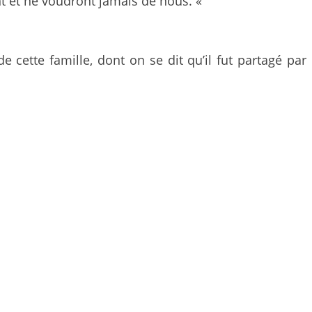
nt et ne voudront jamais de nous. «
e cette famille, dont on se dit qu’il fut partagé par