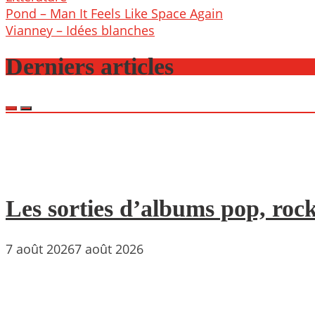
Post
Pond – Man It Feels Like Space Again
navigation
Vianney – Idées blanches
Derniers articles
Les sorties d’albums pop, rock
7 août 2026
7 août 2026