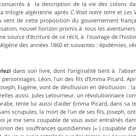
onsacrés à la description de la vie des colons dan
a trilogie algérienne après
C.’était notre terre
et
Les 
u vent de cette proposition du gouvernement frança
isation, nouvel horizon promis à tous les aventuriers 
e source d’écriture de ce récit, à l’ouvrage de l’hist
l’Algérie des années 1860 et suivantes : épidémies, 
lezi
dans son livre, dont l’originalité tient à l’abs
s personnages, Léon, l’un des fils d’Emma Picard. Aprè
oseph, Eugène, vont de désillusion en désillusion : la
turelles aussi. Jules Letourneur, un révolutionnaire co
abe, tente lui aussi d’aider Emma Picard, dans sa t
 sans scrupules, la mort de l’un de ses fils, Joseph, o
toi je me sens coupable de vous avoir entraînés dan
sinon des souffrances quotidiennes (« ) coupable d’