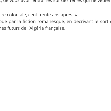
, de vous avoir entraînés sur des terres qui ne veule
ture coloniale, cent trente ans après »
iode par la fiction romanesque, en décrivant le sort d
 futurs de l’Algérie française.