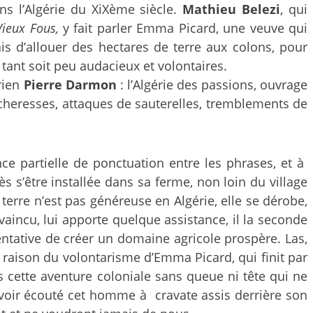
s l’Algérie du XiXème siècle.
Mathieu Belezi
, qui
Vieux Fous,
y fait parler Emma Picard, une veuve qui
is d’allouer des hectares de terre aux colons, pour
tant soit peu audacieux et volontaires.
orien
Pierre Darmon
: l’Algérie des passions, ouvrage
sécheresses, attaques de sauterelles, tremblements de
ence partielle de ponctuation entre les phrases, et à
s s’être installée dans sa ferme, non loin du village
 terre n’est pas généreuse en Algérie, elle se dérobe,
nvaincu, lui apporte quelque assistance, il la seconde
entative de créer un domaine agricole prospère. Las,
nt raison du volontarisme d’Emma Picard, qui finit par
s cette aventure coloniale sans queue ni tête qui ne
avoir écouté cet homme à cravate assis derrière son