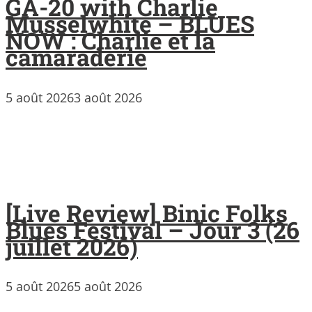
GA-20 with Charlie
Musselwhite – BLUES
NOW : Charlie et la
camaraderie
5 août 2026
3 août 2026
[Live Review] Binic Folks
Blues Festival – Jour 3 (26
juillet 2026)
5 août 2026
5 août 2026