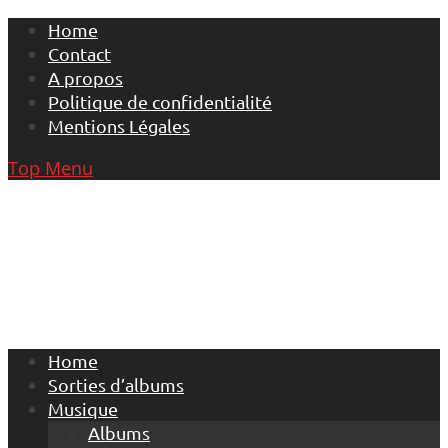
Skip
Home
to
Contact
content
A propos
Politique de confidentialité
Mentions Légales
Top Menu
Home
Sorties d’albums
Musique
Albums