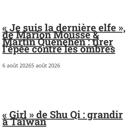
« Je suis la dernière elfe »,
de Marion Mousse &
Martin Quenehen : tirer
l’épée contre les ombres
6 août 2026
5 août 2026
« Girl » de Shu Qi : grandir
à Taïwan