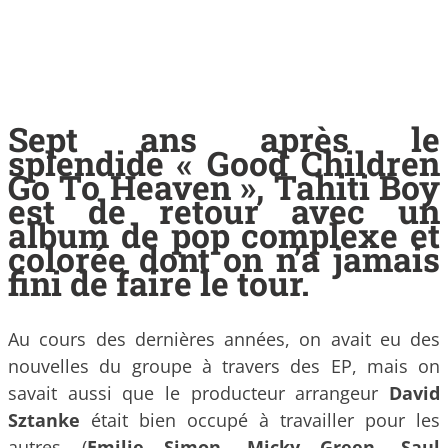
Sept ans après le
splendide « Good Children
Go To Heaven », Tahiti Boy
est de retour avec un
album de pop complexe et
colorée dont on n’a jamais
fini de faire le tour.
Au cours des dernières années, on avait eu des
nouvelles du groupe à travers des EP, mais on
savait aussi que le producteur arrangeur
David
Sztanke
était bien occupé à travailler pour les
autres (
Emilie Simon, Micky Green, Saul