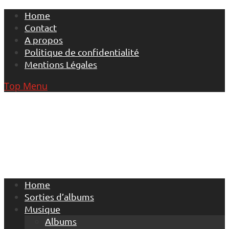
Skip
Home
to
Contact
content
A propos
Politique de confidentialité
Mentions Légales
Top Menu
Home
Sorties d’albums
Musique
Albums