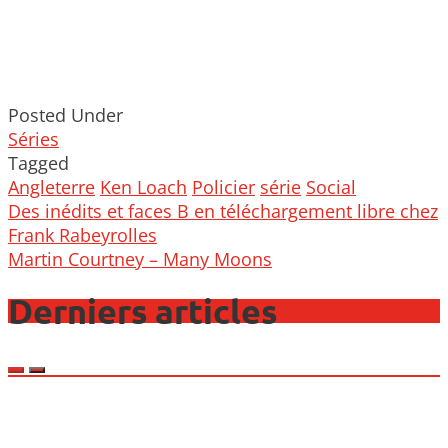
Posted Under
Séries
Tagged
Angleterre
Ken Loach
Policier
série
Social
Post
Des inédits et faces B en téléchargement libre chez
navigation
Frank Rabeyrolles
Martin Courtney – Many Moons
Derniers articles