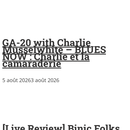
GA-20 with Charlie
Musselwhite – BLUES
NOW : Charlie et la
camaraderie
5 août 2026
3 août 2026
[Live Review] Binic Folks