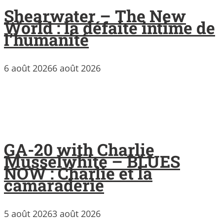
Shearwater – The New
World : la défaite intime de
l’humanité
6 août 2026
6 août 2026
GA-20 with Charlie
Musselwhite – BLUES
NOW : Charlie et la
camaraderie
5 août 2026
3 août 2026