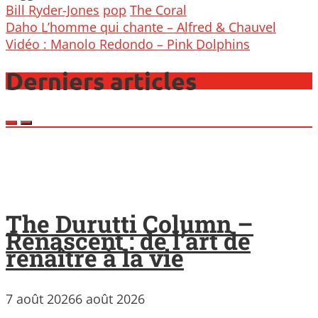
Bill Ryder-Jones
pop
The Coral
Post
Daho L’homme qui chante – Alfred & Chauvel
navigation
Vidéo : Manolo Redondo – Pink Dolphins
Derniers articles
The Durutti Column –
Renascent : de l’art de
renaître à la vie
7 août 2026
6 août 2026