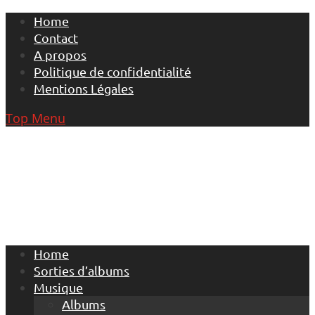
Skip
Home
to
Contact
content
A propos
Politique de confidentialité
Mentions Légales
Top Menu
Home
Sorties d’albums
Musique
Albums