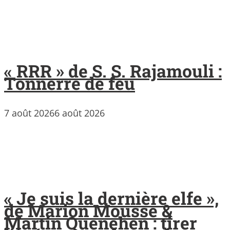
« RRR » de S. S. Rajamouli :
Tonnerre de feu
7 août 2026
6 août 2026
« Je suis la dernière elfe »,
de Marion Mousse &
Martin Quenehen : tirer