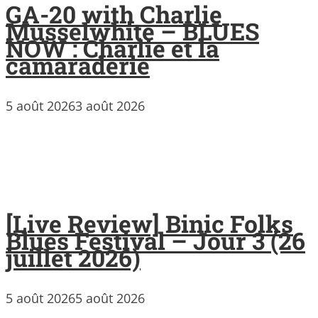
GA-20 with Charlie
Musselwhite – BLUES
NOW : Charlie et la
camaraderie
5 août 2026
3 août 2026
[Live Review] Binic Folks
Blues Festival – Jour 3 (26
juillet 2026)
5 août 2026
5 août 2026