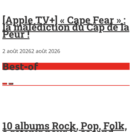
[Apple TV+] « Cape Fear » :
la malédiction du Cap de la
Peur !
2 août 2026
2 août 2026
Best-of
10 albums Rock, Pop, Folk,