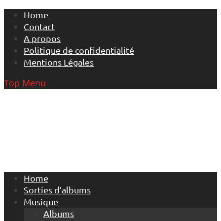
Skip
Home
to
Contact
content
A propos
Politique de confidentialité
Mentions Légales
Top Menu
Home
Sorties d’albums
Musique
Albums