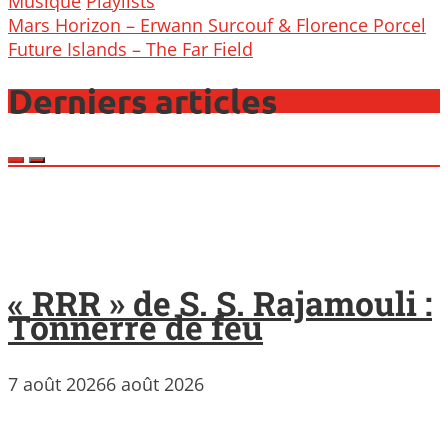
Musique
Playlists
Post
Mars Horizon – Erwann Surcouf & Florence Porcel
navigation
Future Islands – The Far Field
Derniers articles
« RRR » de S. S. Rajamouli :
Tonnerre de feu
7 août 2026
6 août 2026