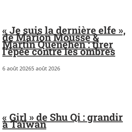
« Je suis la dernière elfe »,
de Marion Mousse &
Martin Quenehen : tirer
l’épée contre les ombres
6 août 2026
5 août 2026
« Girl » de Shu Qi : grandir
à Taïwan