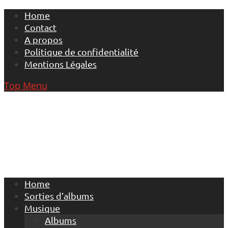
Skip
Home
to
Contact
content
A propos
Politique de confidentialité
Mentions Légales
Top Menu
Home
Sorties d’albums
Musique
Albums