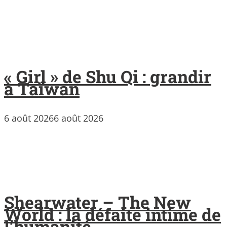
« Girl » de Shu Qi : grandir
à Taïwan
6 août 2026
6 août 2026
Shearwater – The New
World : la défaite intime de
l’humanité