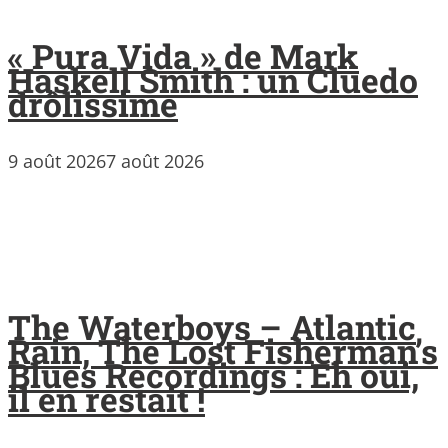
« Pura Vida » de Mark
Haskell Smith : un Cluedo
drôlissime
9 août 2026
7 août 2026
The Waterboys – Atlantic
Rain, The Lost Fisherman’s
Blues Recordings : Eh oui,
il en restait !