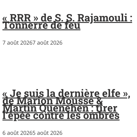
« RRR » de S. S. Rajamouli :
Tonnerre de feu
7 août 2026
7 août 2026
« Je suis la dernière elfe »,
de Marion Mousse &
Martin Quenehen : tirer
l’épée contre les ombres
6 août 2026
5 août 2026