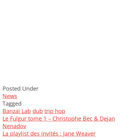
Posted Under
News
Tagged
Banzaï Lab
dub
trip hop
Post
Le Fulgur tome 1 – Christophe Bec & Dejan
navigation
Nenadov
La playlist des invités : Jane Weaver