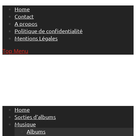
Skip
Home
to
Contact
content
A propos
Politique de confidentialité
Mentions Légales
Top Menu
Home
Sorties d’albums
Musique
Albums