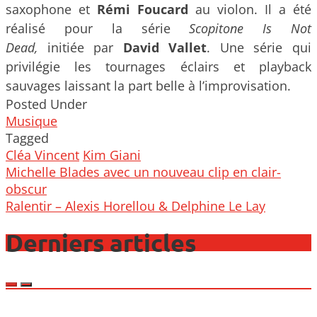
saxophone et
Rémi Foucard
au violon. Il a été
réalisé pour la série
Scopitone Is Not
Dead,
initiée par
David Vallet
. Une série
qui
privilégie les tournages éclairs et playback
sauvages laissant la part belle à l’improvisation.
Posted Under
Musique
Tagged
Cléa Vincent
Kim Giani
Post
Michelle Blades avec un nouveau clip en clair-
navigation
obscur
Ralentir – Alexis Horellou & Delphine Le Lay
Derniers articles