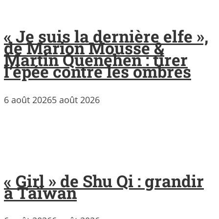
« Je suis la dernière elfe »,
de Marion Mousse &
Martin Quenehen : tirer
l’épée contre les ombres
6 août 2026
5 août 2026
« Girl » de Shu Qi : grandir
à Taïwan