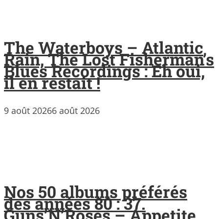
The Waterboys – Atlantic
Rain, The Lost Fisherman’s
Blues Recordings : Eh oui,
il en restait !
9 août 2026
6 août 2026
Nos 50 albums préférés
des années 80 : 37.
Guns’N’Roses – Appetite