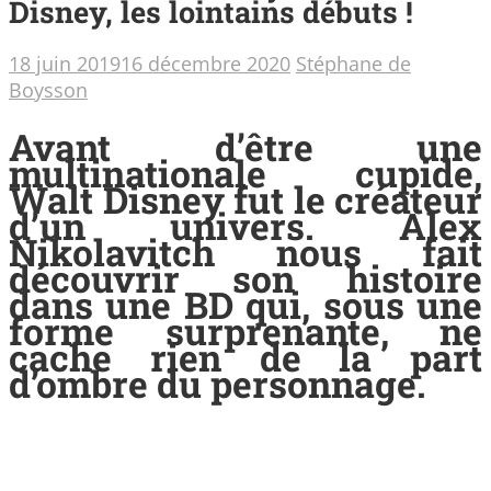
Disney, les lointains débuts !
18 juin 2019
16 décembre 2020
Stéphane de
Boysson
Avant d’être une
multinationale cupide,
Walt Disney fut le créateur
d’un univers. Alex
Nikolavitch nous fait
découvrir son histoire
dans une BD qui, sous une
forme surprenante, ne
cache rien de la part
d’ombre du personnage.