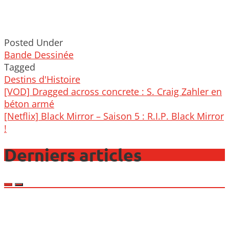
Posted Under
Bande Dessinée
Tagged
Destins d'Histoire
Post
[VOD] Dragged across concrete : S. Craig Zahler en
navigation
béton armé
[Netflix] Black Mirror – Saison 5 : R.I.P. Black Mirror
!
Derniers articles