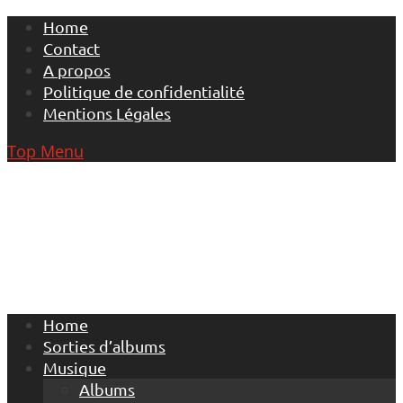
Skip
Home
to
Contact
content
A propos
Politique de confidentialité
Mentions Légales
Top Menu
Home
Sorties d’albums
Musique
Albums