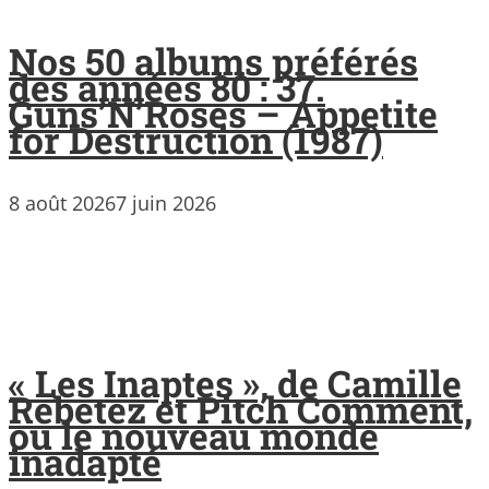
Nos 50 albums préférés
des années 80 : 37.
Guns’N’Roses – Appetite
for Destruction (1987)
8 août 2026
7 juin 2026
« Les Inaptes », de Camille
Rebetez et Pitch Comment,
ou le nouveau monde
inadapté