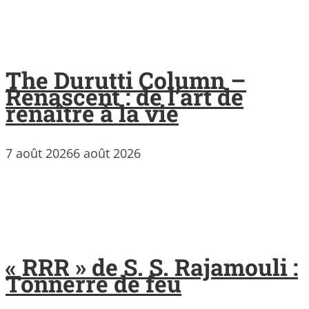
The Durutti Column –
Renascent : de l’art de
renaître à la vie
7 août 2026
6 août 2026
« RRR » de S. S. Rajamouli :
Tonnerre de feu