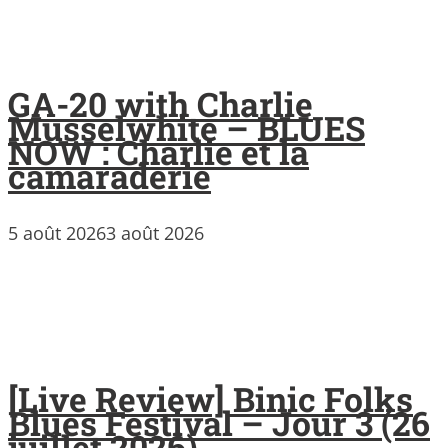
GA-20 with Charlie
Musselwhite – BLUES
NOW : Charlie et la
camaraderie
5 août 2026
3 août 2026
[Live Review] Binic Folks
Blues Festival – Jour 3 (26
juillet 2026)