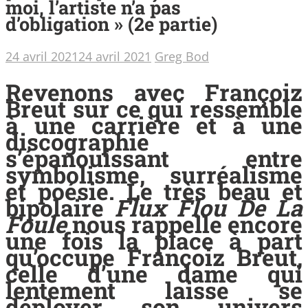
moi, l’artiste n’a pas
d’obligation » (2e partie)
24 avril 2021
24 avril 2021
Greg Bod
Revenons avec Françoiz
Breut sur ce qui ressemble
à une carrière et à une
discographie
s’épanouissant entre
symbolisme, surréalisme
et poésie. Le très beau et
bipolaire
Flux Flou De La
Foule
nous rappelle encore
une fois la place à part
qu’occupe Françoiz Breut,
celle d’une dame qui
lentement laisse se
déployer son univers