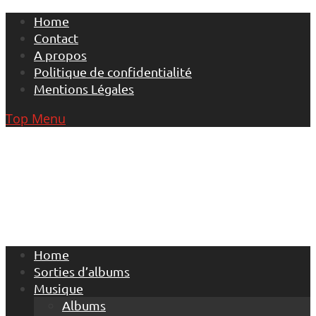
Skip
Home
to
Contact
content
A propos
Politique de confidentialité
Mentions Légales
Top Menu
Home
Sorties d’albums
Musique
Albums