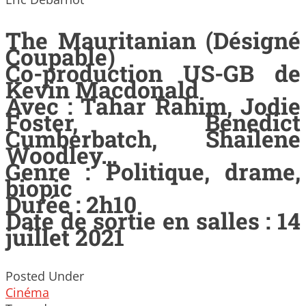
The Mauritanian (Désigné
Coupable)
Co-production US-GB de
Kevin Macdonald
Avec : Tahar Rahim, Jodie
Foster, Benedict
Cumberbatch, Shailene
Woodley…
Genre : Politique, drame,
biopic
Durée : 2h10
Date de sortie en salles : 14
juillet 2021
Posted Under
Cinéma