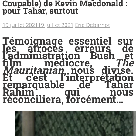
Coupable) de Kevin Macdonald :
pour Tahar, surtout
19 juillet 2021
19 juillet 2021
Eric Debarnot
Témoignage essentiel sur
les atroces erreurs de
l’administration Bush et
film médiocre,
The
Mauritanian
nous divise.
Et c’est l’interprétation
remarquable de Tahar
Rahim qui nous
réconciliera, forcément…