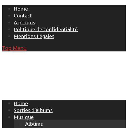
Skip
Home
to
Contact
content
A propos
Politique de confidentialité
Mentions Légales
Top Menu
Home
Sorties d’albums
Musique
Albums