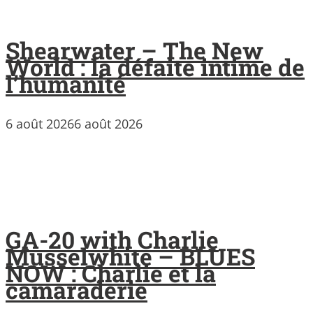
Shearwater – The New
World : la défaite intime de
l’humanité
6 août 2026
6 août 2026
GA-20 with Charlie
Musselwhite – BLUES
NOW : Charlie et la
camaraderie