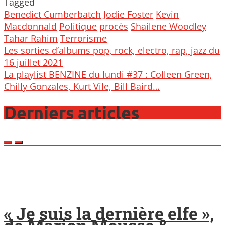
Tagged
Benedict Cumberbatch
Jodie Foster
Kevin
Macdonnald
Politique
procès
Shailene Woodley
Tahar Rahim
Terrorisme
Post
Les sorties d’albums pop, rock, electro, rap, jazz du
navigation
16 juillet 2021
La playlist BENZINE du lundi #37 : Colleen Green,
Chilly Gonzales, Kurt Vile, Bill Baird…
Derniers articles
« Je suis la dernière elfe »,