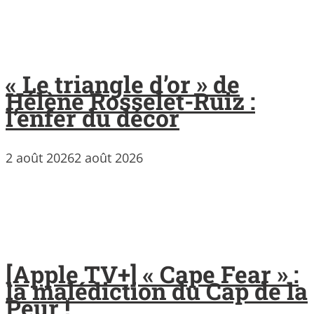
« Le triangle d’or » de
Hélène Rosselet-Ruiz :
l’enfer du décor
2 août 2026
2 août 2026
[Apple TV+] « Cape Fear » :
la malédiction du Cap de la
Peur !