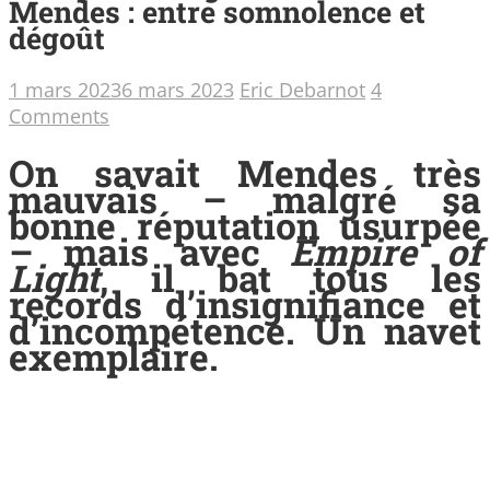
Mendes : entre somnolence et
dégoût
1 mars 2023
6 mars 2023
Eric Debarnot
4
Comments
On savait Mendes très
mauvais – malgré sa
bonne réputation usurpée
– mais avec
Empire of
Light
, il bat tous les
records d’insignifiance et
d’incompétence. Un navet
exemplaire.