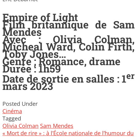
Empire of Light
Film britannique de Sam
Mendes
Avec : Olivia Colman,
Micheal Ward, Colin Firth,
Toby Jones…
Genre ; Romance, drame
Durée : 1h59
er
Date de sortie en salles : 1
mars 2023
Posted Under
Cinéma
Tagged
Olivia Colman
Sam Mendes
Post
« Mort de rire » : à l’École nationale de l’humour du