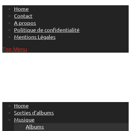
Skip
Home
to
Contact
content
A propos
Politique de confidentialité
Mentions Légales
Top Menu
Home
Sorties d’albums
Musique
Albums