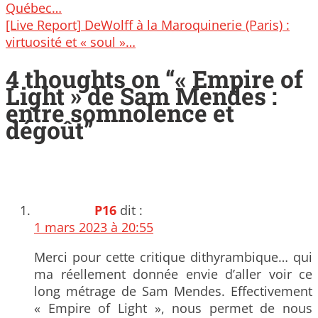
navigation
Québec…
[Live Report] DeWolff à la Maroquinerie (Paris) :
virtuosité et « soul »…
4 thoughts on “
« Empire of
Light » de Sam Mendes :
entre somnolence et
dégoût
”
P16
dit :
1 mars 2023 à 20:55
Merci pour cette critique dithyrambique… qui
ma réellement donnée envie d’aller voir ce
long métrage de Sam Mendes. Effectivement
« Empire of Light », nous permet de nous