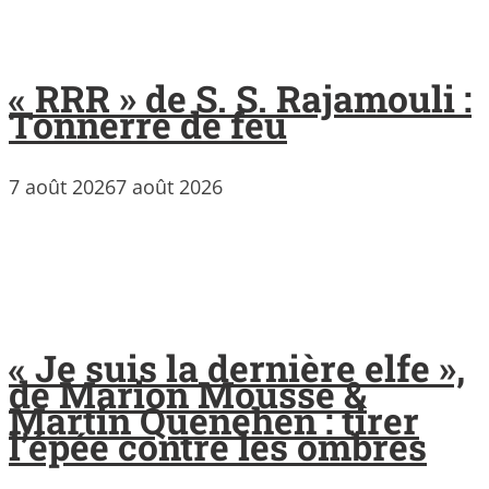
« RRR » de S. S. Rajamouli :
Tonnerre de feu
7 août 2026
7 août 2026
« Je suis la dernière elfe »,
de Marion Mousse &
Martin Quenehen : tirer
l’épée contre les ombres