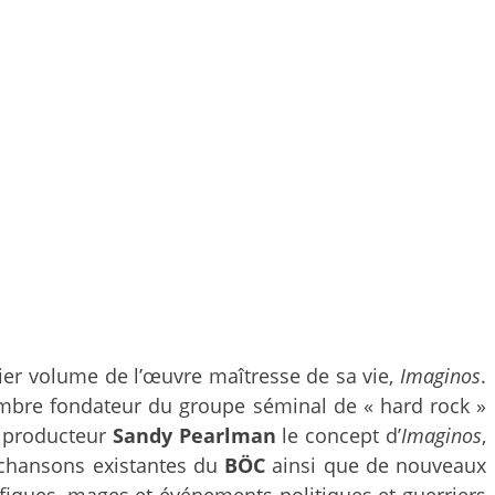
rnier volume de l’œuvre maîtresse de sa vie,
Imaginos
.
embre fondateur du groupe séminal de « hard rock »
e producteur
Sandy Pearlman
le concept d’
Imaginos
,
es chansons existantes du
BÖC
ainsi que de nouveaux
éfiques, mages et événements politiques et guerriers