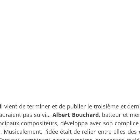
 il vient de terminer et de publier le troisième et de
auraient pas suivi…
Albert Bouchard
, batteur et m
 principaux compositeurs, développa avec son complic
. Musicalement, l’idée était de relier entre elles d
Fantasy, combinant extra-terrestres, puissances mal