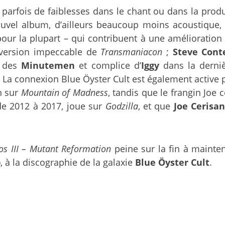
 parfois de faiblesses dans le chant ou dans la produ
e nouvel album, d’ailleurs beaucoup moins acoustique
ur la plupart – qui contribuent à une amélioration 
version impeccable de
Transmaniacon
;
Steve Cont
r des
Minutemen
et complice d’
Iggy
dans la derni
. La connexion Blue Öyster Cult est également active 
n sur
Mountain of Madness
, tandis que le frangin Joe
de 2012 à 2017, joue sur
Godzilla
, et que
Joe Cerisa
os III – Mutant Reformation
peine sur la fin à mainten
 à la discographie de la galaxie
Blue Öyster Cult
.