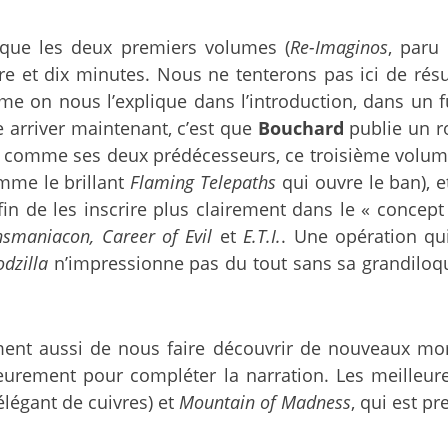
 que les deux premiers volumes (
Re-Imaginos
, paru
e et dix minutes. Nous ne tenterons pas ici de résu
me on nous l’explique dans l’introduction, dans un fu
 arriver maintenant, c’est que
Bouchard
publie un ro
ar, comme ses deux prédécesseurs, ce troisième volu
mme le brillant
Flaming Telepaths
qui ouvre le ban), e
afin de les inscrire plus clairement dans le « concep
nsmaniacon, Career of Evil
et
E.T.I.
. Une opération qu
dzilla
n’impressionne pas du tout sans sa grandiloqu
ment aussi de nous faire découvrir de nouveaux morc
ieurement pour compléter la narration. Les meilleur
légant de cuivres) et
Mountain of Madness
, qui est 