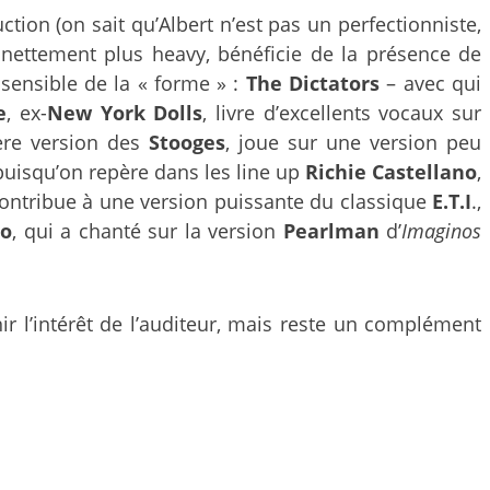
ction (on sait qu’Albert n’est pas un perfectionniste,
, nettement plus heavy, bénéficie de la présence de
sensible de la « forme » :
The
Dictators
– avec qui
e
, ex-
New York Dolls
, livre d’excellents vocaux sur
ère version des
Stooges
, joue sur une version peu
puisqu’on repère dans les line up
Richie Castellano
,
 contribue à une version puissante du classique
E.T.I
.,
no
, qui a chanté sur la version
Pearlman
d’
Imaginos
ir l’intérêt de l’auditeur, mais reste un complément