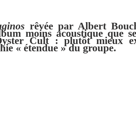
ginos
rêvée par Albert Bouc
bum moins acoustique que ses
ster Cult : plutôt mieux exé
hie « étendue » du groupe.