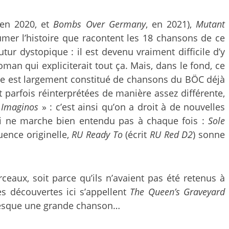
 en 2020, et
Bombs Over Germany
, en 2021),
Mutant
mer l’histoire que racontent les 18 chansons de ce
tur dystopique : il est devenu vraiment difficile d’y
man qui expliciterait tout ça. Mais, dans le fond, ce
me est largement constitué de chansons du BÖC déjà
t parfois réinterprétées de manière assez différente,
t
Imaginos
» : c’est ainsi qu’on a droit à de nouvelles
i ne marche bien entendu pas à chaque fois :
Sole
ence originelle,
RU Ready
To
(écrit
RU Red D2
) sonne
eaux, soit parce qu’ils n’avaient pas été retenus à
es découvertes ici s’appellent
The Queen’s Graveyard
presque une grande chanson…