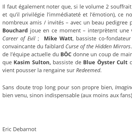
Il faut également noter que, si le volume 2 souffrait
et qu’il privilégie l’immédiateté et l’émotion), c
nombreux amis / invités – avec un beau pedigree po
Bouchard
joue en ce moment – interprètent une 
Career of Evil
;
Mike Watt
, bassiste co-fondateu
convaincante du faiblard
Curse of the Hidden Mirrors
de l’équipe actuelle du
BÖC
donne un coup de mai
que
Kasim Sulton,
bassiste de
Blue Öyster Cult
vient pousser la rengaine sur
Redeemed
.
Sans doute trop long pour son propre bien,
Imagin
bien venu, sinon indispensable (aux moins aux fans),
Eric Debarnot