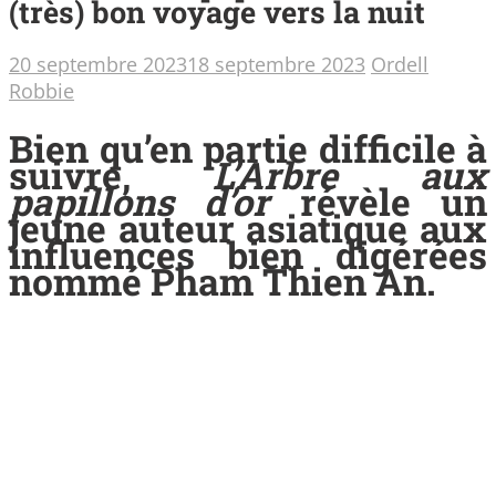
(très) bon voyage vers la nuit
20 septembre 2023
18 septembre 2023
Ordell
Robbie
Bien qu’en partie difficile à
suivre,
L’Arbre aux
papillons d’or
révèle un
jeune auteur asiatique aux
influences bien digérées
nommé
Pham Thien An.