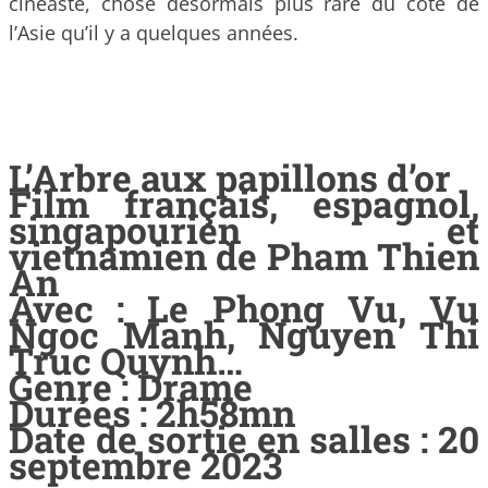
cinéaste, chose désormais plus rare du côté de
l’Asie qu’il y a quelques années.
L’Arbre aux papillons d’or
Film français, espagnol,
singapourien et
vietnamien de Pham Thien
An
Avec : Le Phong Vu, Vu
Ngoc Manh, Nguyen Thi
Truc Quynh…
Genre : Drame
Durées : 2h58mn
Date de sortie en salles : 20
septembre 2023