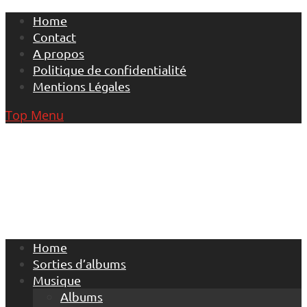
Skip
Home
to
Contact
content
A propos
Politique de confidentialité
Mentions Légales
Top Menu
Home
Sorties d’albums
Musique
Albums