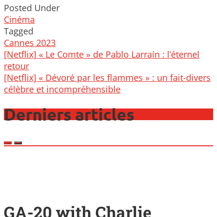
Posted Under
Cinéma
Tagged
Cannes 2023
Post
[Netflix] « Le Comte » de Pablo Larraín : l’éternel
navigation
retour
[Netflix] « Dévoré par les flammes » : un fait-divers
célèbre et incompréhensible
Derniers articles
GA-20 with Charlie