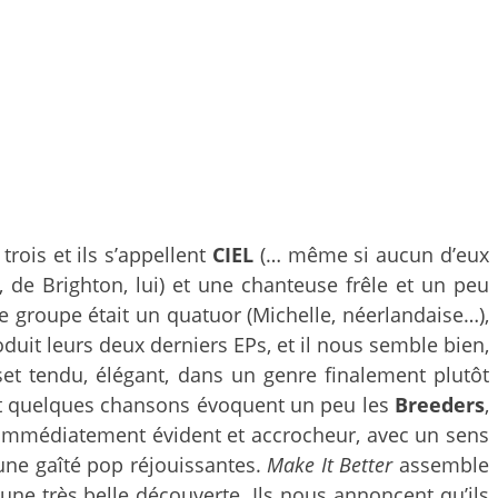
trois et ils s’appellent
CIEL
(… même si aucun d’eux
m, de Brighton, lui) et une chanteuse frêle et un peu
e groupe était un quatuor (Michelle, néerlandaise…),
oduit leurs deux derniers EPs, et il nous semble bien,
set tendu, élégant, dans un genre finalement plutôt
 et quelques chansons évoquent un peu les
Breeders
,
, immédiatement évident et accrocheur, avec un sens
une gaîté pop réjouissantes.
Make It Better
assemble
e très belle découverte. Ils nous annoncent qu’ils