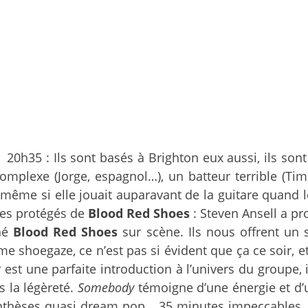
20h35 : Ils sont basés à Brighton eux aussi, ils sont 
s complexe (Jorge, espagnol…), un batteur terrible (Ti
 même si elle jouait auparavant de la guitare quand l
des protégés de
Blood Red Shoes
: Steven Ansell a pr
gné
Blood Red Shoes
sur scène. Ils nous offrent un 
e shoegaze, ce n’est pas si évident que ça ce soir,
g
est une parfaite introduction à l’univers du groupe
s la légèreté.
Somebody
témoigne d’une énergie et d’
nthèses quasi dream pop… 35 minutes impeccables, un