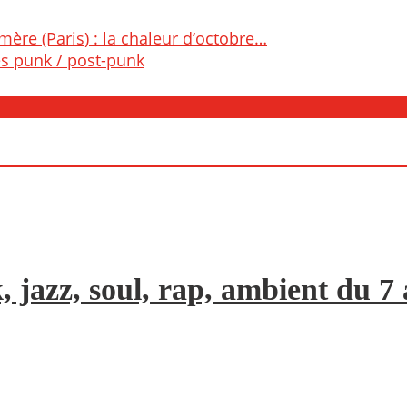
ère (Paris) : la chaleur d’octobre…
es punk / post-punk
, jazz, soul, rap, ambient du 7