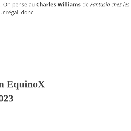
r. On pense au
Charles Williams
de
Fantasia chez les
ur régal, donc.
ion EquinoX
2023