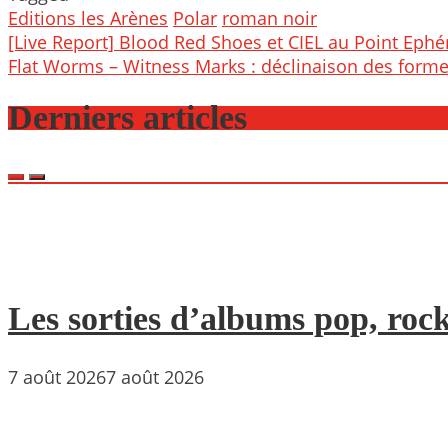
Editions les Arènes
Polar
roman noir
Post
[Live Report] Blood Red Shoes et CIEL au Point Ephém
navigation
Flat Worms – Witness Marks : déclinaison des form
Derniers articles
Les sorties d’albums pop, rock
7 août 2026
7 août 2026