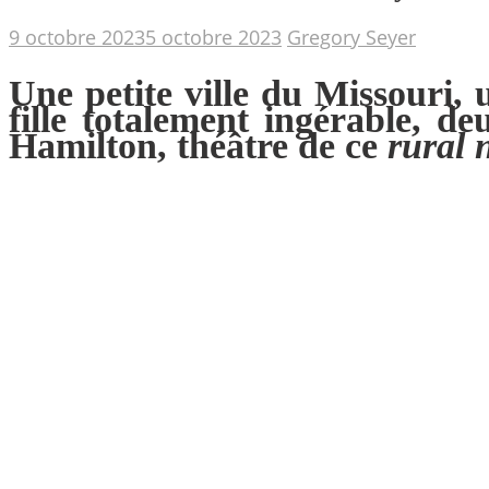
9 octobre 2023
5 octobre 2023
Gregory Seyer
Une petite ville du Missouri,
fille totalement ingérable, 
Hamilton, théâtre de ce
rural 