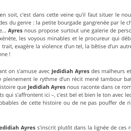
 en soit, c’est dans cette veine qu’il faut situer le
s du genre : la petite bourgade gangrenée par le ch
ne…
Ayres
nous propose surtout une galerie de perso
proxénète, les voyous minables et le procureur qui
trait, exagère la violence d’un tel, la bêtise d’un a
nne !
 tant on s’amuse avec
Jedidiah Ayres
des malheurs et
se pleinement le rythme d’un récit mené tambour bat
histoire que
Jedidiah Ayres
nous raconte dans ce roma
qui s’affrontent ici –, c’est bel et bien le ton avec 
bables de cette histoire ou de ne pas pouffer de r
Jedidiah Ayres
s’inscrit plutôt dans la lignée de ce