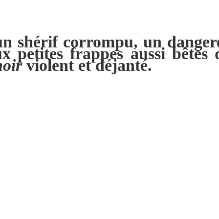
 un shérif corrompu, un danger
deux petites frappes aussi bêt
noir
violent et déjanté.