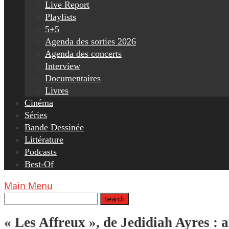
Live Report
Playlists
5+5
Agenda des sorties 2026
Agenda des concerts
Interview
Documentaires
Livres
Cinéma
Séries
Bande Dessinée
Littérature
Podcasts
Best-Of
Main Menu
« Les Affreux », de Jedidiah Ayres : a