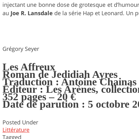
injectant une bonne dose de grotesque et d’humou
au
Joe R. Lansdale
de la série Hap et Leonard. Un p
Grégory Seyer
Les Affreux
Roman de Jedidiah Ayres
Traduction : Antoine Chainas
Éditeur : Les Arènes, collect
352 pages – 20 €
Date de parution : 5 octobre 
Posted Under
Littérature
Tagged