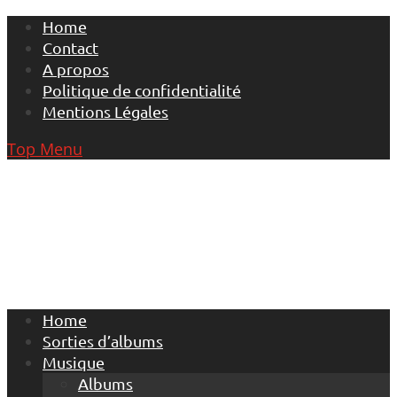
Skip
Home
to
Contact
content
A propos
Politique de confidentialité
Mentions Légales
Top Menu
Home
Sorties d’albums
Musique
Albums