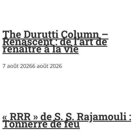
The Durutti Column –
Renascent : de l’art de
renaître à la vie
7 août 2026
6 août 2026
« RRR » de S. S. Rajamouli :
Tonnerre de feu