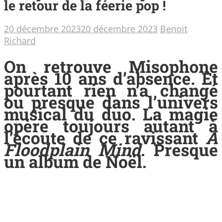
le retour de la féerie pop !
20 décembre 2023
20 décembre 2023
Benoit
Richard
On retrouve Misophone
après 10 ans d’absence. Et
pourtant rien n’a changé
ou presque dans l’univers
musical du duo. La magie
opère toujours autant à
l’écoute de ce ravissant
A
Floodplain Mind
. Presque
un album de Noël.