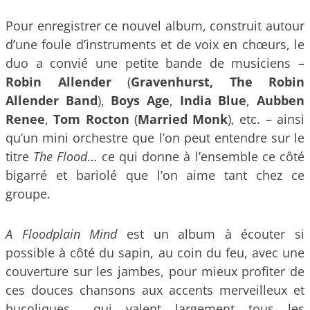
Pour enregistrer ce nouvel album, construit autour
d’une foule d’instruments et de voix en chœurs, le
duo a convié une petite bande de musiciens –
Robin Allender
(
Gravenhurst, The Robin
Allender Band
),
Boys Age
,
India Blue
,
Aubben
Renee
,
Tom Rocton
(
Married Monk
), etc. – ainsi
qu’un mini orchestre que l’on peut entendre sur le
titre
The Flood
… ce qui donne à l’ensemble ce côté
bigarré et bariolé que l’on aime tant chez ce
groupe.
A Floodplain Mind
est un album à écouter si
possible à côté du sapin, au coin du feu, avec une
couverture sur les jambes, pour mieux profiter de
ces douces chansons aux accents merveilleux et
bucoliques… qui valent largement tous les