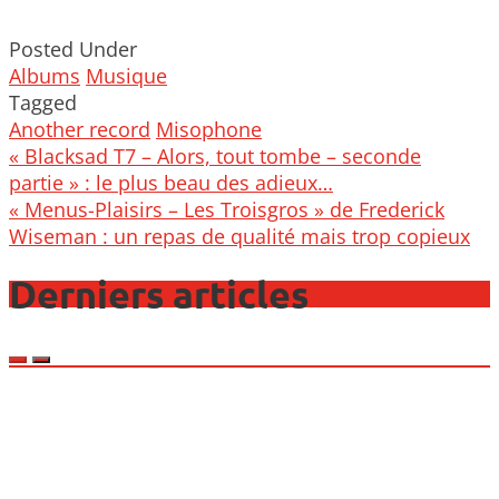
Posted Under
Albums
Musique
Tagged
Another record
Misophone
Post
« Blacksad T7 – Alors, tout tombe – seconde
navigation
partie » : le plus beau des adieux…
« Menus-Plaisirs – Les Troisgros » de Frederick
Wiseman : un repas de qualité mais trop copieux
Derniers articles