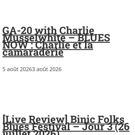
GA-20 with Charlie
Musselwhite – BLUES
NOW : Charlie et la
camaraderie
5 août 2026
3 août 2026
[Live Review] Binic Folks
Blues Festival – Jour 3 (26
juillet 2026)