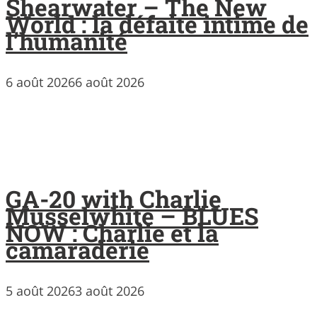
Shearwater – The New
World : la défaite intime de
l’humanité
6 août 2026
6 août 2026
GA-20 with Charlie
Musselwhite – BLUES
NOW : Charlie et la
camaraderie
5 août 2026
3 août 2026