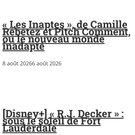
« Les Inaptes », de Camille
Rebetez et Pitch Comment,
ou le nouveau monde
inadapté
8 août 2026
6 août 2026
[Disney+] « R.J. Decker » :
sous le soleil de Fort
Lauderdale