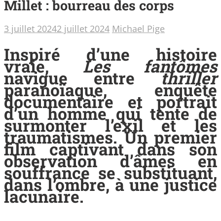
Millet : bourreau des corps
3 juillet 2024
2 juillet 2024
Michael Pige
Inspiré d’une histoire
vraie,
Les fantômes
navigue entre
thriller
paranoïaque, enquête
documentaire et portrait
d’un homme qui tente de
surmonter l’exil et les
traumatismes. Un premier
film captivant dans son
observation d’âmes en
souffrance se substituant,
dans l’ombre, à une justice
lacunaire.