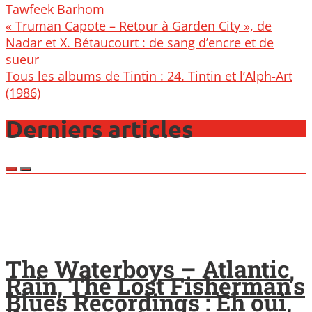
Tawfeek Barhom
Post
« Truman Capote – Retour à Garden City », de
navigation
Nadar et X. Bétaucourt : de sang d’encre et de
sueur
Tous les albums de Tintin : 24. Tintin et l’Alph-Art
(1986)
Derniers articles
The Waterboys – Atlantic
Rain, The Lost Fisherman’s
Blues Recordings : Eh oui,