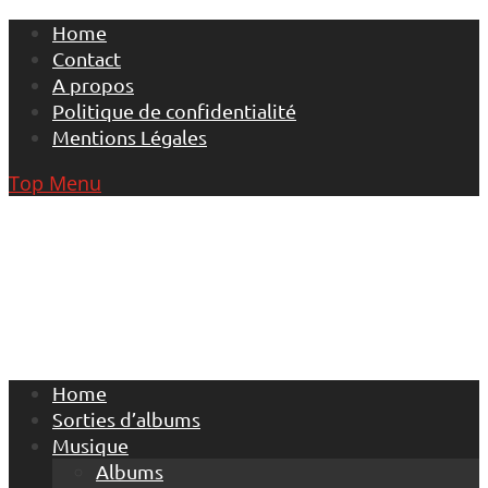
Skip
Home
to
Contact
content
A propos
Politique de confidentialité
Mentions Légales
Top Menu
Home
Sorties d’albums
Musique
Albums