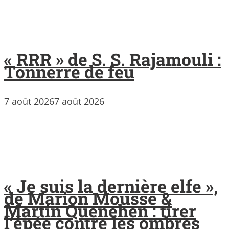
« RRR » de S. S. Rajamouli :
Tonnerre de feu
7 août 2026
7 août 2026
« Je suis la dernière elfe »,
de Marion Mousse &
Martin Quenehen : tirer
l’épée contre les ombres