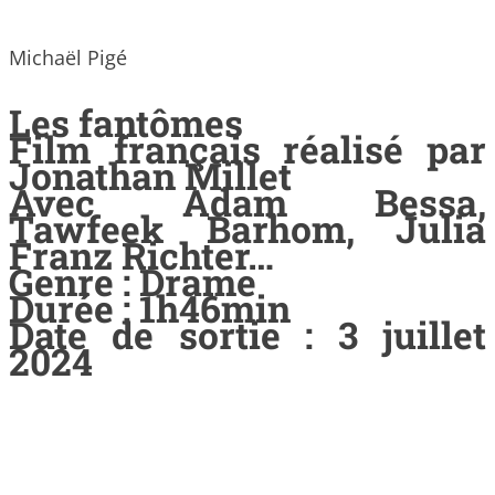
Michaël Pigé
Les fantômes
Film français réalisé par
Jonathan Millet
Avec Adam Bessa,
Tawfeek Barhom, Julia
Franz Richter…
Genre : Drame
Durée : 1h46min
Date de sortie : 3 juillet
2024