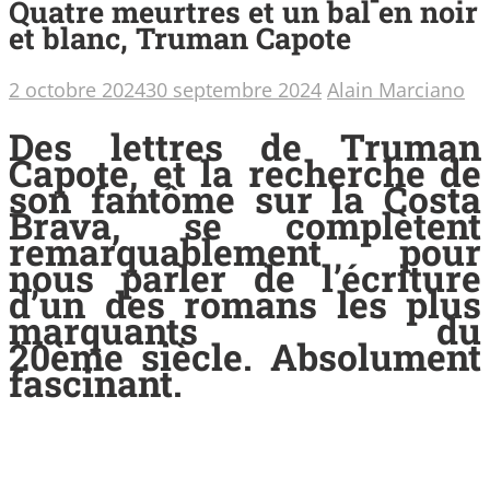
Quatre meurtres et un bal en noir
et blanc, Truman Capote
2 octobre 2024
30 septembre 2024
Alain Marciano
Des lettres de Truman
Capote, et la recherche de
son fantôme sur la Costa
Brava, se complètent
remarquablement pour
nous parler de l’écriture
d’un des romans les plus
marquants du
20ème siècle. Absolument
fascinant.