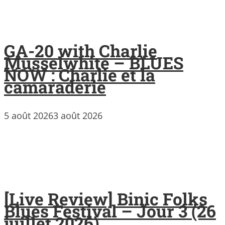
GA-20 with Charlie
Musselwhite – BLUES
NOW : Charlie et la
camaraderie
5 août 2026
3 août 2026
[Live Review] Binic Folks
Blues Festival – Jour 3 (26
juillet 2026)