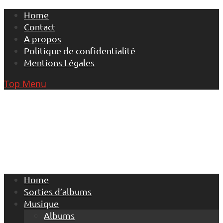
Skip
Home
to
Contact
content
A propos
Politique de confidentialité
Mentions Légales
Top Menu
Home
Sorties d’albums
Musique
Albums