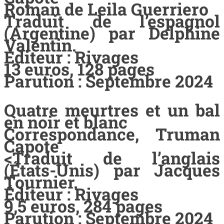
Roman de Leila Guerriero
Traduit de l’espagnol
(Argentine) par Delphine
Valentin.
Éditeur : Rivages
13 euros, 128 pages
Parution : Septembre 2024
Quatre meurtres et un bal
en noir et blanc
Correspondance, Truman
Capote
<Traduit de l’anglais
(États-Unis) par Jacques
Tournier.
Éditeur : Rivages
9,5 euros, 284 pages
Parution : Septembre 2024