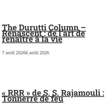
The Durutti Column –
Renascent : de l’art de
renaître à la vie
7 août 2026
6 août 2026
« RRR » de S. S. Rajamouli :
Tonnerre de feu