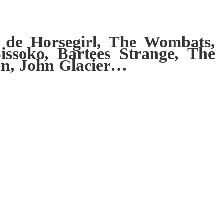
 de Horsegirl, The Wombats,
issoko, Bartees Strange, The
ren, John Glacier…