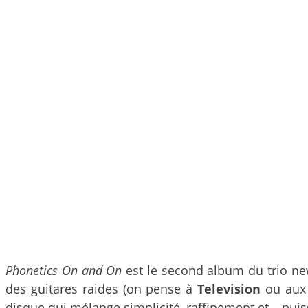
Phonetics On and On
est le second album du trio n
des guitares raides (on pense à
Television
ou au
disque qui mélange simplicité, raffinement et… pu