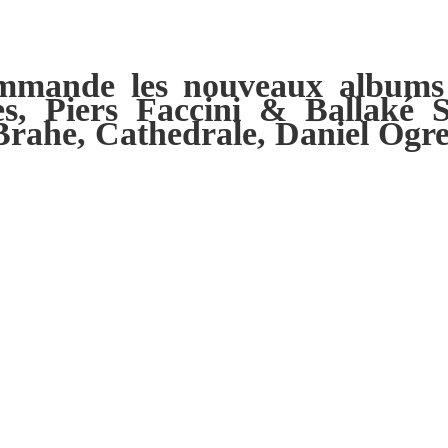
ommande les nouveaux albums
, Piers Faccini & Ballaké S
 Brahe, Cathedrale, Daniel Og