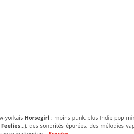
ew-yorkais
Horsegirl
: moins punk, plus Indie pop mini
x
Feelies
…), des sonorités épurées, des mélodies va
issance inattendue…
Ecouter