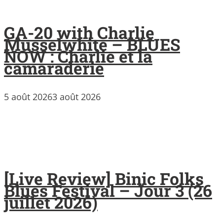
GA-20 with Charlie
Musselwhite – BLUES
NOW : Charlie et la
camaraderie
5 août 2026
3 août 2026
[Live Review] Binic Folks
Blues Festival – Jour 3 (26
juillet 2026)