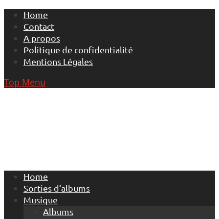
Skip
Home
to
Contact
content
A propos
Politique de confidentialité
Mentions Légales
Top Menu
Home
Sorties d’albums
Musique
Albums