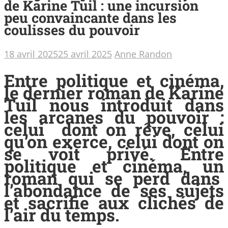
de Karine Tuil : une incursion
peu convaincante dans les
coulisses du pouvoir
18 avril 2025
25 avril 2025
Anne Randon
Entre politique et cinéma,
le dernier roman de Karine
Tuil nous introduit dans
les arcanes du pouvoir :
celui dont on rêve, celui
qu’on exerce, celui dont on
se voit privé. Entre
politique et cinéma, un
roman qui se perd dans
l’abondance de ses sujets
et sacrifie aux clichés de
l’air du temps.