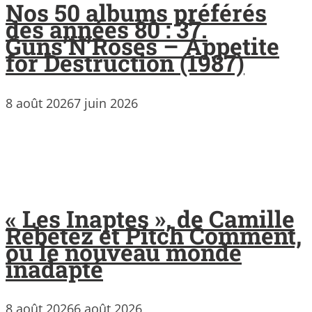
Nos 50 albums préférés
des années 80 : 37.
Guns’N’Roses – Appetite
for Destruction (1987)
8 août 2026
7 juin 2026
« Les Inaptes », de Camille
Rebetez et Pitch Comment,
ou le nouveau monde
inadapté
8 août 2026
6 août 2026