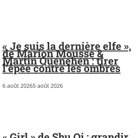
« Je suis la dernière elfe »,
de Marion Mousse &
Martin Quenehen : tirer
l’épée contre les ombres
6 août 2026
5 août 2026
« Girl » de Shu Qi : grandir