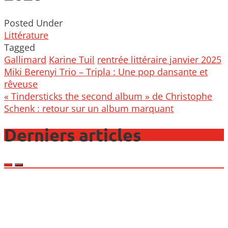
Posted Under
Littérature
Tagged
Gallimard
Karine Tuil
rentrée littéraire janvier 2025
Post
Miki Berenyi Trio – Tripla : Une pop dansante et
navigation
rêveuse
« Tindersticks the second album » de Christophe
Schenk : retour sur un album marquant
Derniers articles