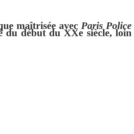
 que maîtrisée avec
Paris Police
é du début du XXe siècle, loin