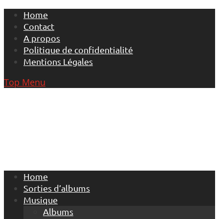
Skip
Home
to
Contact
content
A propos
Politique de confidentialité
Mentions Légales
Top Menu
Home
Sorties d’albums
Musique
Albums