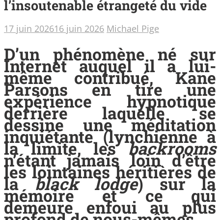
l’insoutenable étrangeté du vide
17 juin 2026
16 juin 2026
Michael Pige
D’un phénomène né sur
Internet auquel il a lui-
même contribué, Kane
Parsons en tire une
expérience hypnotique
derrière laquelle se
dessine une méditation
inquiétante (lynchienne à
la limite, les
backrooms
n’étant jamais loin d’être
les lointaines héritières de
la
black lodge
) sur la
mémoire et ce qui
demeure enfoui au plus
profond de nous-mêmes.