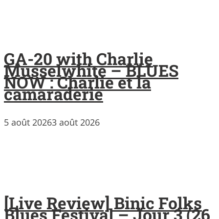
GA-20 with Charlie
Musselwhite – BLUES
NOW : Charlie et la
camaraderie
5 août 2026
3 août 2026
[Live Review] Binic Folks
Blues Festival – Jour 3 (26