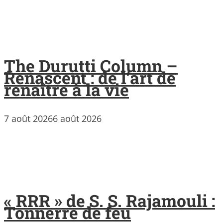
The Durutti Column –
Renascent : de l’art de
renaître à la vie
7 août 2026
6 août 2026
« RRR » de S. S. Rajamouli :
Tonnerre de feu