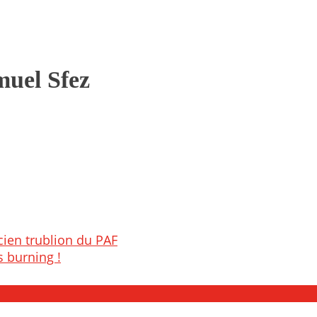
muel Sfez
cien trublion du PAF
s burning !