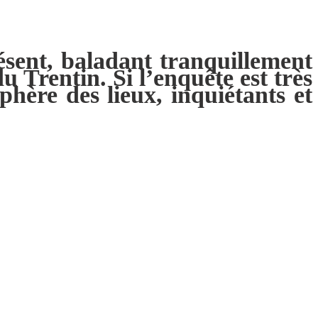
ésent, baladant tranquillement
u Trentin. Si l’enquête est très
phère des lieux, inquiétants et