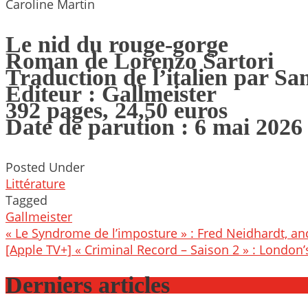
Caroline Martin
Le nid du rouge-gorge
Roman de Lorenzo Sartori
Traduction de l’italien par Sa
Editeur : Gallmeister
392 pages, 24,50 euros
Date de parution : 6 mai 2026
Posted Under
Littérature
Tagged
Gallmeister
Post
« Le Syndrome de l’imposture » : Fred Neidhardt, an
navigation
[Apple TV+] « Criminal Record – Saison 2 » : London’
Derniers articles