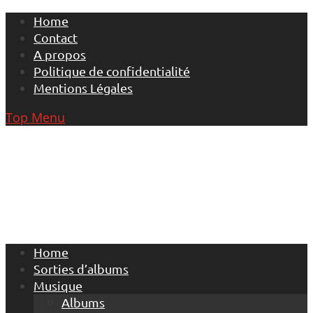
Skip
Home
to
Contact
content
A propos
Politique de confidentialité
Mentions Légales
Top Menu
Home
Sorties d’albums
Musique
Albums