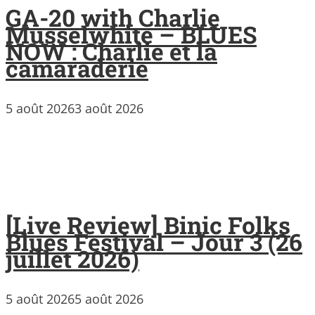
GA-20 with Charlie
Musselwhite – BLUES
NOW : Charlie et la
camaraderie
5 août 2026
3 août 2026
[Live Review] Binic Folks
Blues Festival – Jour 3 (26
juillet 2026)
5 août 2026
5 août 2026