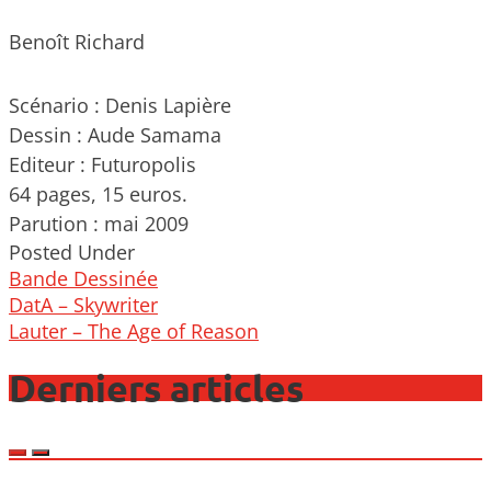
Benoît Richard
Scénario : Denis Lapière
Dessin : Aude Samama
Editeur : Futuropolis
64 pages, 15 euros.
Parution : mai 2009
Posted Under
Bande Dessinée
Post
DatA – Skywriter
navigation
Lauter – The Age of Reason
Derniers articles