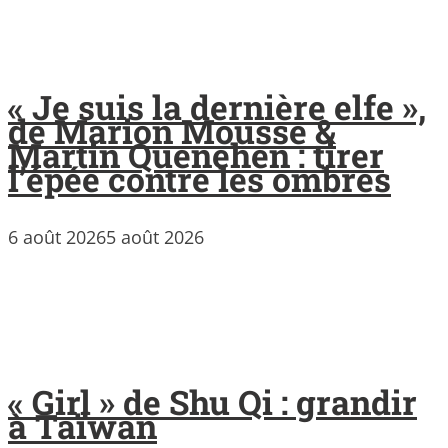
« Je suis la dernière elfe »,
de Marion Mousse &
Martin Quenehen : tirer
l’épée contre les ombres
6 août 2026
5 août 2026
« Girl » de Shu Qi : grandir
à Taïwan