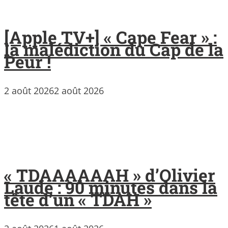
[Apple TV+] « Cape Fear » :
la malédiction du Cap de la
Peur !
2 août 2026
2 août 2026
« TDAAAAAAH » d’Olivier
Laude : 90 minutes dans la
tête d’un « TDAH »