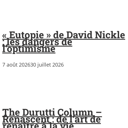
« Eutopie » de David Nickle
: les dangers de
l’optimisme
7 août 2026
30 juillet 2026
The Durutti Column –
Renascent : de l’art de
renaître à la vie