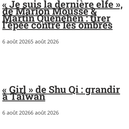
« Je suis la dernière elfe »,
de Marion Mousse &
Martin Quenehen : tirer
l’épée contre les ombres
6 août 2026
5 août 2026
« Girl » de Shu Qi : grandir
à Taïwan
6 août 2026
6 août 2026