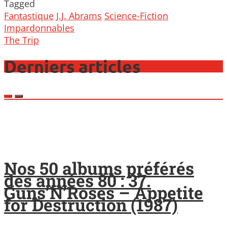
Tagged
Fantastique
J.J. Abrams
Science-Fiction
Post
Impardonnables
navigation
The Trip
Derniers articles
Nos 50 albums préférés
des années 80 : 37.
Guns’N’Roses – Appetite
for Destruction (1987)