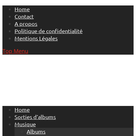
Skip
Home
to
Contact
content
A propos
Politique de confidentialité
Mentions Légales
Top Menu
Home
Sorties d’albums
Musique
Albums