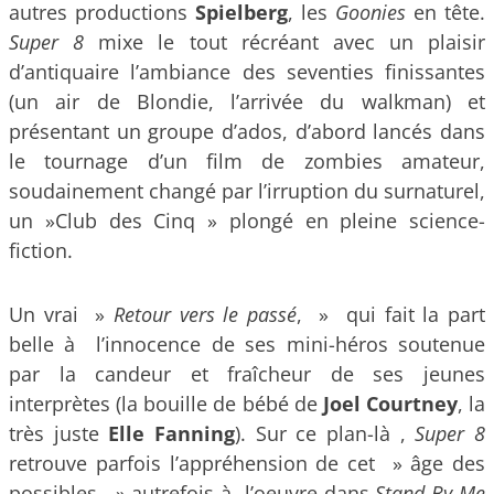
autres productions
Spielberg
, les
Goonies
en tête.
Super 8
mixe le tout récréant avec un plaisir
d’antiquaire l’ambiance des seventies finissantes
(un air de Blondie, l’arrivée du walkman) et
présentant un groupe d’ados, d’abord lancés dans
le tournage d’un film de zombies amateur,
soudainement changé par l’irruption du surnaturel,
un »Club des Cinq » plongé en pleine science-
fiction.
Un vrai »
Retour vers le passé
, » qui fait la part
belle à l’innocence de ses mini-héros soutenue
par la candeur et fraîcheur de ses jeunes
interprètes (la bouille de bébé de
Joel Courtney
, la
très juste
Elle Fanning
). Sur ce plan-là ,
Super 8
retrouve parfois l’appréhension de cet » âge des
possibles, » autrefois à l’oeuvre dans
Stand By Me