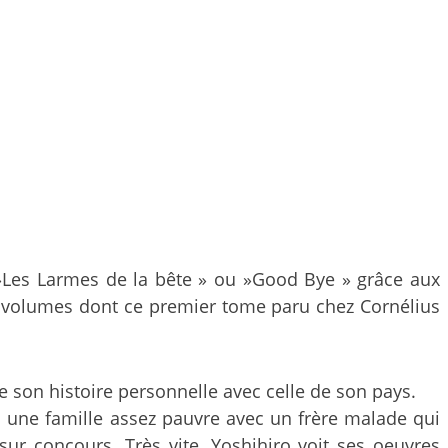
»Les Larmes de la bête » ou »Good Bye » grâce aux
 volumes
dont ce premier tome paru chez Cornélius
e son histoire personnelle avec celle de son pays.
ns une famille assez pauvre avec un frère malade qui
ur concours. Très vite, Yoshihiro voit ses oeuvres