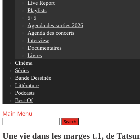
Live Report
Playlists
5+5
Agenda des sorties 2026
Agenda des concerts
Interview
Documentaires
Livres
Cinéma
Séries
Bande Dessinée
Littérature
Podcasts
Best-Of
Main Menu
Une vie dans les marges t.1, de Tatsu