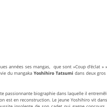
lques années ses mangas, que sont »Coup d’éclat » 
la vie du mangaka
Yoshihiro Tatsumi
dans deux gros
ette passionnante biographie dans laquelle il entremêl
apon est en reconstruction. Le jeune Yoshihiro vit da
ussite insolente de son cadet qui gagne concours s