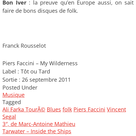
Bon Iver
: la preuve qu’en Europe aussi, on sait
faire de bons disques de folk.
Franck Rousselot
Piers Faccini – My Wilderness
Label : Tôt ou Tard
Sortie : 26 septembre 2011
Posted Under
Musique
Tagged
Ali Farka TourÃ©
Blues
folk
Piers Faccini
Vincent
Segal
Post
3″, de Marc-Antoine Mathieu
navigation
Tarwater – Inside the Ships