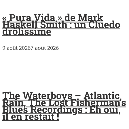
« Pura Vida » de Mark
Haskell Smith : un Cluedo
drôlissime
9 août 2026
7 août 2026
The Waterboys – Atlantic
Rain, The Lost Fisherman’s
Blues Recordings : Eh oui,
il en restait !