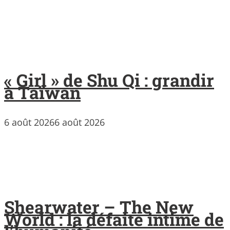
« Girl » de Shu Qi : grandir
à Taïwan
6 août 2026
6 août 2026
Shearwater – The New
World : la défaite intime de