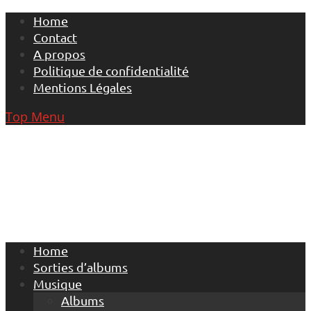
Skip
Home
to
Contact
content
A propos
Politique de confidentialité
Mentions Légales
Top Menu
Home
Sorties d’albums
Musique
Albums