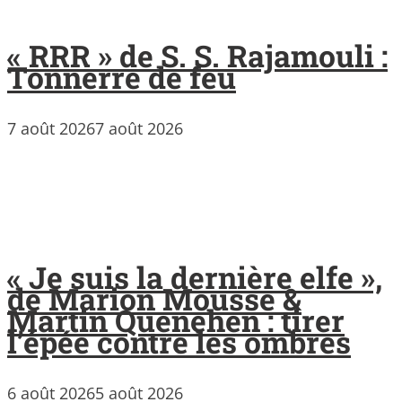
« RRR » de S. S. Rajamouli :
Tonnerre de feu
7 août 2026
7 août 2026
« Je suis la dernière elfe »,
de Marion Mousse &
Martin Quenehen : tirer
l’épée contre les ombres
6 août 2026
5 août 2026