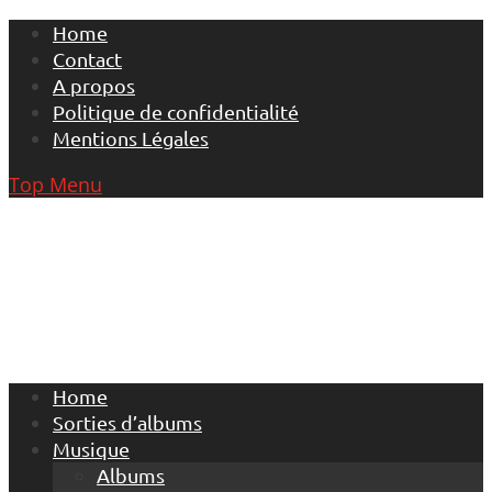
Skip
Home
to
Contact
content
A propos
Politique de confidentialité
Mentions Légales
Top Menu
Home
Sorties d’albums
Musique
Albums