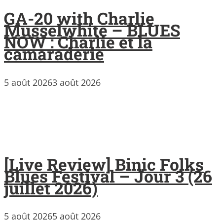
GA-20 with Charlie
Musselwhite – BLUES
NOW : Charlie et la
camaraderie
5 août 2026
3 août 2026
[Live Review] Binic Folks
Blues Festival – Jour 3 (26
juillet 2026)
5 août 2026
5 août 2026