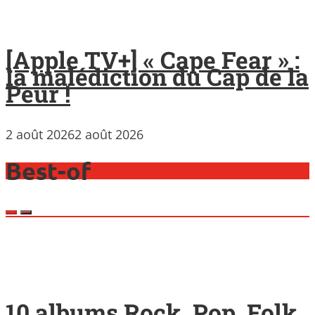
[Apple TV+] « Cape Fear » :
la malédiction du Cap de la
Peur !
2 août 2026
2 août 2026
Best-of
10 albums Rock, Pop, Folk,