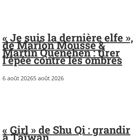
« Je suis la dernière elfe »,
de Marion Mousse &
Martin Quenehen : tirer
l’épée contre les ombres
6 août 2026
5 août 2026
« Girl » de Shu Qi : grandir
à Taïwan