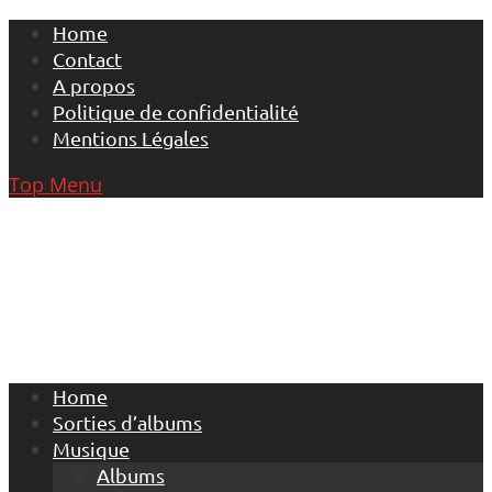
Skip
Home
to
Contact
content
A propos
Politique de confidentialité
Mentions Légales
Top Menu
Home
Sorties d’albums
Musique
Albums