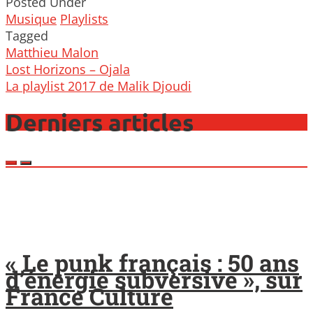
Posted Under
Musique
Playlists
Tagged
Matthieu Malon
Post
Lost Horizons – Ojala
navigation
La playlist 2017 de Malik Djoudi
Derniers articles
« Le punk français : 50 ans
d’énergie subversive », sur
France Culture