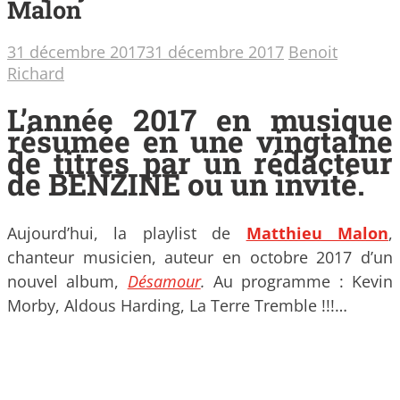
Malon
31 décembre 2017
31 décembre 2017
Benoit
Richard
L’année 2017 en musique
résumée en une vingtaine
de titres par un rédacteur
de BENZINE ou un invité.
Aujourd’hui, la playlist de
Matthieu Malon
,
chanteur musicien, auteur en octobre 2017 d’un
nouvel album,
Désamour
.
Au programme : Kevin
Morby, Aldous Harding, La Terre Tremble !!!…