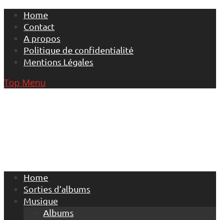
Skip
Home
to
Contact
content
A propos
Politique de confidentialité
Mentions Légales
Top Menu
Home
Sorties d’albums
Musique
Albums