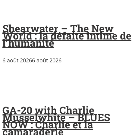
Shearwater – The New
World : la défaite intime de
l’humanité
6 août 2026
6 août 2026
GA-20 with Charlie
Musselwhite – BLUES
NOW : Charlie et la
camaraderie