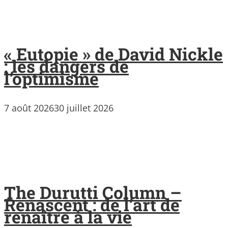
« Eutopie » de David Nickle
: les dangers de
l’optimisme
7 août 2026
30 juillet 2026
The Durutti Column –
Renascent : de l’art de
renaître à la vie