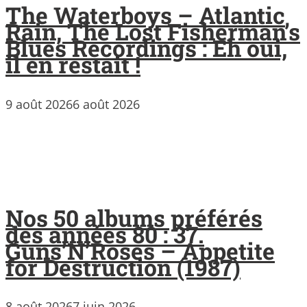
The Waterboys – Atlantic
Rain, The Lost Fisherman’s
Blues Recordings : Eh oui,
il en restait !
9 août 2026
6 août 2026
Nos 50 albums préférés
des années 80 : 37.
Guns’N’Roses – Appetite
for Destruction (1987)
8 août 2026
7 juin 2026