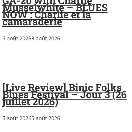
GA-20 with Charlie
Musselwhite – BLUES
NOW : Charlie et la
camaraderie
5 août 2026
3 août 2026
[Live Review] Binic Folks
Blues Festival – Jour 3 (26
juillet 2026)
5 août 2026
5 août 2026