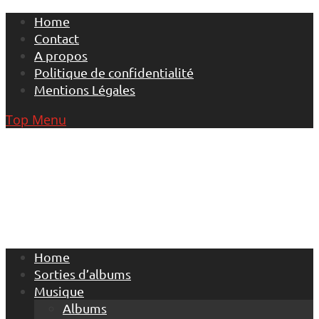
Skip
Home
to
Contact
content
A propos
Politique de confidentialité
Mentions Légales
Top Menu
Home
Sorties d’albums
Musique
Albums