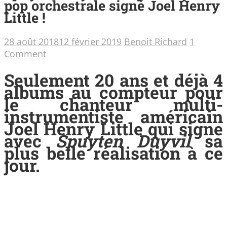
pop orchestrale signé Joel Henry
Little !
28 août 2018
12 février 2019
Benoit Richard
1
Comment
Seulement 20 ans et déjà 4
albums au compteur pour
le chanteur multi-
instrumentiste américain
Joel Henry Little qui signe
avec
Spuyten Duyvil
sa
plus belle réalisation à ce
jour.