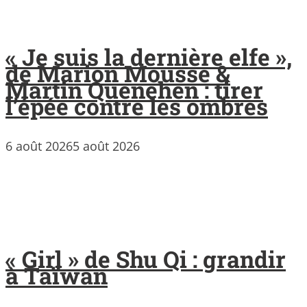
« Je suis la dernière elfe »,
de Marion Mousse &
Martin Quenehen : tirer
l’épée contre les ombres
6 août 2026
5 août 2026
« Girl » de Shu Qi : grandir
à Taïwan