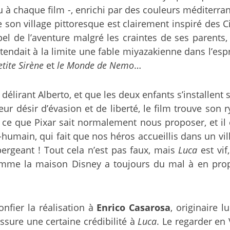
au à chaque film -, enrichi par des couleurs méditerr
ue son village pittoresque est clairement inspiré des
pel de l’aventure malgré les craintes de ses parents,
tendait à la limite une fable miyazakienne dans l’esp
etite Sirène
et
le Monde de Nemo
…
lirant Alberto, et que les deux enfants s’installent 
ur désir d’évasion et de liberté, le film trouve son
ce que Pixar sait normalement nous proposer, et il e
-humain, qui fait que nos héros accueillis dans un vi
pergeant ! Tout cela n’est pas faux, mais
Luca
est vif
comme la maison Disney a toujours du mal à en prop
onfier la réalisation à
Enrico Casarosa
, originaire 
ssure une certaine crédibilité à
Luca
. Le regarder en 