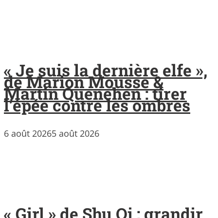
« Je suis la dernière elfe »,
de Marion Mousse &
Martin Quenehen : tirer
l’épée contre les ombres
6 août 2026
5 août 2026
« Girl » de Shu Qi : grandir