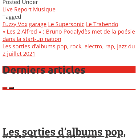
Posted Under
Live Report
Musique
Tagged
Fuzzy Vox
garage
Le Supersonic
Le Trabendo
Post
« Les 2 Alfred » : Bruno Podalydès met de la poésie
navigation
dans la start-up nation
Les sorties d’albums pop, rock, electro, rap, jazz du
2 juillet 2021
Derniers articles
Les sorties d’albums pop,