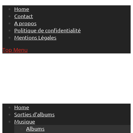
Skip
Home
to
Contact
content
A propos
Politique de confidentialité
Mentions Légales
Top Menu
Home
Sorties d’albums
Musique
Albums