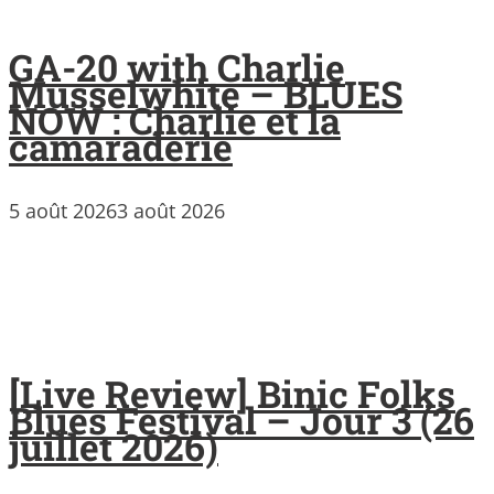
GA-20 with Charlie
Musselwhite – BLUES
NOW : Charlie et la
camaraderie
5 août 2026
3 août 2026
[Live Review] Binic Folks
Blues Festival – Jour 3 (26
juillet 2026)