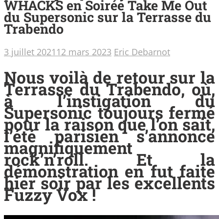
WHACKS en Soirée Take Me Out
du Supersonic sur la Terrasse du
Trabendo
3 juillet 2021
12 mars 2023
Eric Debarnot
Nous voilà de retour sur la
Terrasse du Trabendo, où,
à l’instigation du
Supersonic toujours fermé
pour la raison que l’on sait,
l’été parisien s’annonce
magnifiquement
rock’n’roll. Et la
démonstration en fut faite
hier soir par les excellents
Fuzzy Vox !