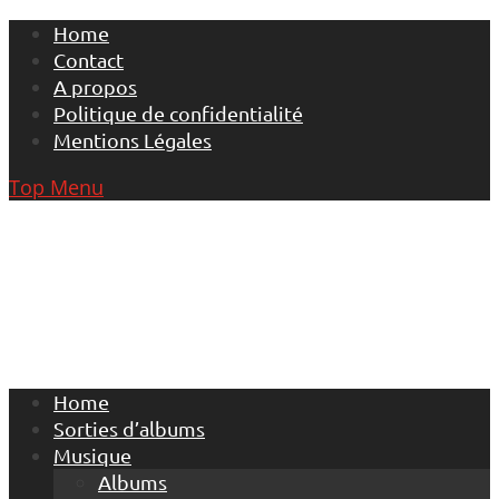
Skip
Home
to
Contact
content
A propos
Politique de confidentialité
Mentions Légales
Top Menu
Home
Sorties d’albums
Musique
Albums