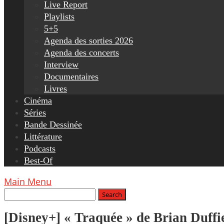
Live Report
Playlists
5+5
Agenda des sorties 2026
Agenda des concerts
Interview
Documentaires
Livres
Cinéma
Séries
Bande Dessinée
Littérature
Podcasts
Best-Of
Main Menu
[Disney+] « Traquée » de Brian Duffi