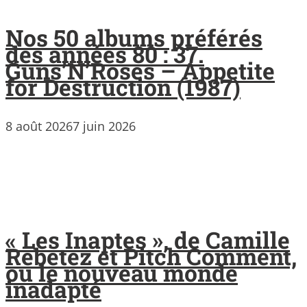
Nos 50 albums préférés
des années 80 : 37.
Guns’N’Roses – Appetite
for Destruction (1987)
8 août 2026
7 juin 2026
« Les Inaptes », de Camille
Rebetez et Pitch Comment,
ou le nouveau monde
inadapté