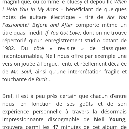
magnifique, ou comme le bluesy et dépouillé
When
I Hold You In My Arms
– bénéficiant de quelques
notes de guitare électrique – tiré de
Are You
Passionate? Before and After
comporte même un
titre quasi inédit,
If You Got Love
, dont on ne trouve
répertorié qu’un enregistrement studio datant de
1982. Du côté « revisite » de classiques
incontournables, Neil nous offre par exemple une
version jouée à l’orgue, lente et réellement décalée
de
Mr. Soul
, ainsi qu’une interprétation fragile et
touchante de
Birds
…
Bref, il est à peu près certain que chacun d’entre
nous, en fonction de ses goûts et de son
expérience personnelle à travers la désormais
impressionnante discographie de
Neil Young
,
trouvera parmi les 47 minutes de cet album de