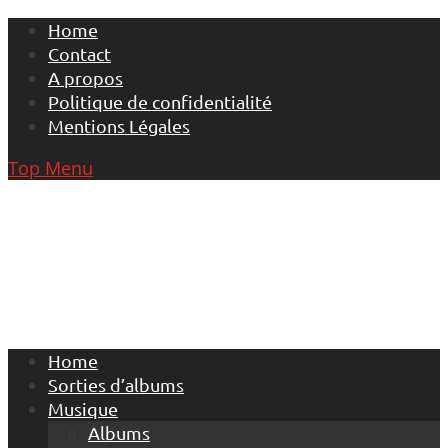
Skip
Home
to
Contact
content
A propos
Politique de confidentialité
Mentions Légales
Top Menu
Home
Sorties d’albums
Musique
Albums