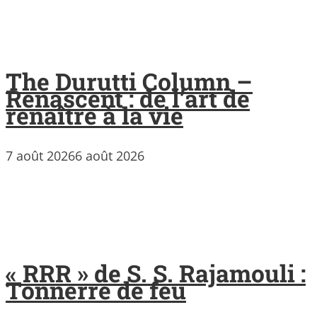
The Durutti Column –
Renascent : de l’art de
renaître à la vie
7 août 2026
6 août 2026
« RRR » de S. S. Rajamouli :
Tonnerre de feu