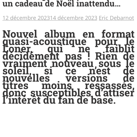
un cadeau de Noël inattendu…
12 décembre 2023
14 décembre 2023
Eric Debarnot
Nouvel album en format
quasi-acoustique pour le
Loner, qui ne faiblit
décidément pas ! Rien de
vraiment nouveau sous le
soleil, si ce n’est de
nouvelles versions de
titres moins ressassés,
donc susceptibles d’attiser
l’intérêt du fan de base.