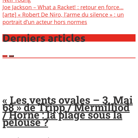
Post
Joe Jackson – What a Racket! : retour en force…
navigation
[arte] « Robert De Niro, l’arme du silence » : un
portrait d’un acteur hors normes
Derniers articles
« Les vents ovales – 3. Mai
68 » de Tripp / Mermilliod
/ Horne : la plage sous la
pelouse ?