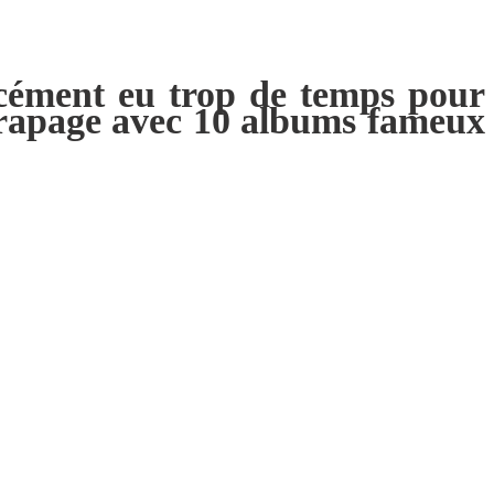
orcément eu trop de temps pour
attrapage avec 10 albums fameux