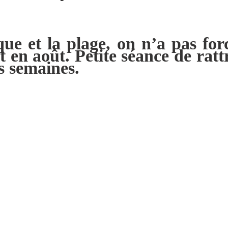
que et la plage, on n’a pas f
 et en août. Petite séance de r
s semaines.