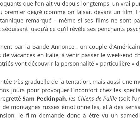
choquants que l’on ait vu depuis longtemps, un vrai pur
 premier degré (comme on faisait devant un film il y 
britannique remarqué – même si ses films ne sont p
éduisant jusqu’à ce qu’il révèle ses penchants psyc
ment par la Bande Annonce : un couple d’Américains
rs de vacances en Italie, à venir passer le week-end 
és vont découvrir la personnalité « particulière » d
ntée très graduelle de la tentation, mais aussi une mu
s jours pour provoquer l’inconfort chez les spectat
 regretté
Sam Peckinpah
,
les Chiens de Paille
(soit l’u
de montagnes russes émotionnelles, et à des sensati
a tension, le film demande donc à être vu un samed