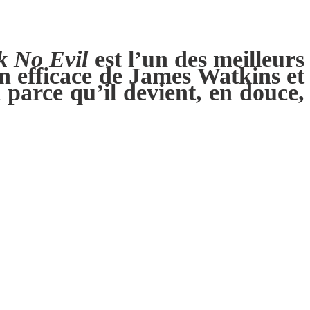
k No Evil
est l’un des meilleurs
n efficace de James Watkins et
parce qu’il devient, en douce,