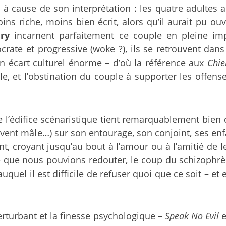
 à cause de son interprétation : les quatre adultes au
oins riche, moins bien écrit, alors qu’il aurait pu o
ry
incarnent parfaitement ce couple en pleine imp
crate et progressive (woke ?), ils se retrouvent dan
un écart culturel énorme – d’où la référence aux
Chie
lle, et l’obstination du couple à supporter les offens
ue l’édifice scénaristique tient remarquablement bien 
ouvent mâle…) sur son entourage, son conjoint, ses e
nt, croyant jusqu’au bout à l’amour ou à l’amitié de le
 ce que nous pouvions redouter, le coup du schizophr
quel il est difficile de refuser quoi que ce soit – et
perturbant et la finesse psychologique –
Speak No Evil
e