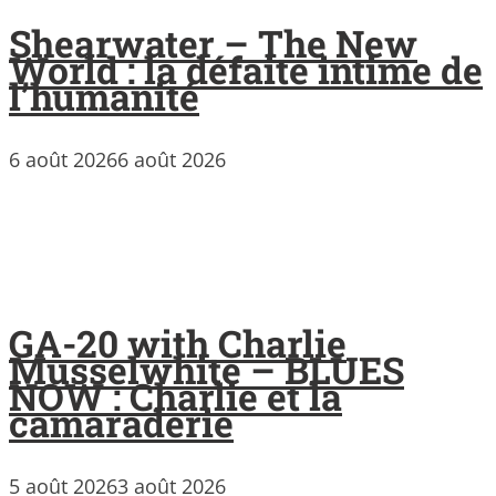
Shearwater – The New
World : la défaite intime de
l’humanité
6 août 2026
6 août 2026
GA-20 with Charlie
Musselwhite – BLUES
NOW : Charlie et la
camaraderie
5 août 2026
3 août 2026