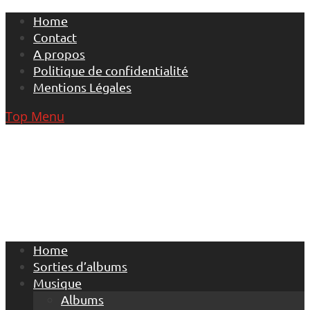
Skip
Home
to
Contact
content
A propos
Politique de confidentialité
Mentions Légales
Top Menu
Home
Sorties d’albums
Musique
Albums