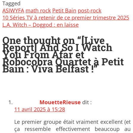
Tagged
ASIWYFA
math rock
Petit Bain
post-rock
Post
10 Séries TV à retenir de ce premier trimestre 2025
navigation
L.A. Witch – Doggod : en laisse
One thought on “
[Live
Report] And So I Watch
You From Afar et
Robocobra Quartet à Petit
Bain : Viva Belfast !
”
MouetteRieuse
dit :
11 avril 2025 à 15:28
Le premier groupe était vraiment excellent (et
ça ressemble effectivement beaucoup au