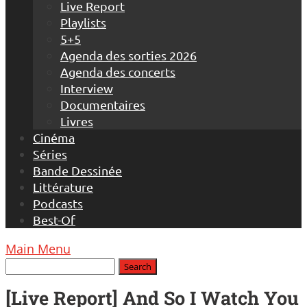
Live Report
Playlists
5+5
Agenda des sorties 2026
Agenda des concerts
Interview
Documentaires
Livres
Cinéma
Séries
Bande Dessinée
Littérature
Podcasts
Best-Of
Main Menu
[Live Report] And So I Watch You