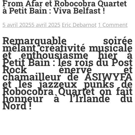
From Afar et Robocobra Quartet
à Petit Bain : Viva Belfast !
5 avril 2025
5 avril 2025
Eric Debarnot
1 Comment
Remarquable soirée
mêlant créativité musicale
et enthousiasme hier à
Petit Bain : les rois du Post
Rock énervé et
chamailleur de ASIWYFA
et les jazzeux punks de
Robocobra Quartet on fait
honneur à l’Irlande du
Nord !