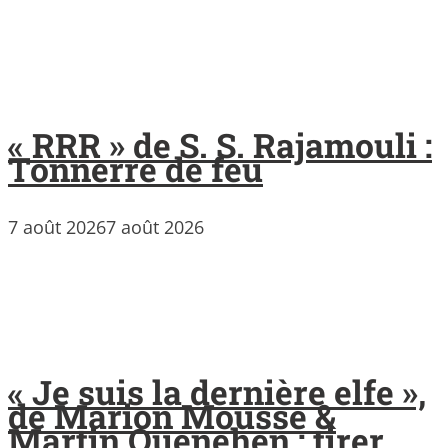
« RRR » de S. S. Rajamouli :
Tonnerre de feu
7 août 2026
7 août 2026
« Je suis la dernière elfe »,
de Marion Mousse &
Martin Quenehen : tirer