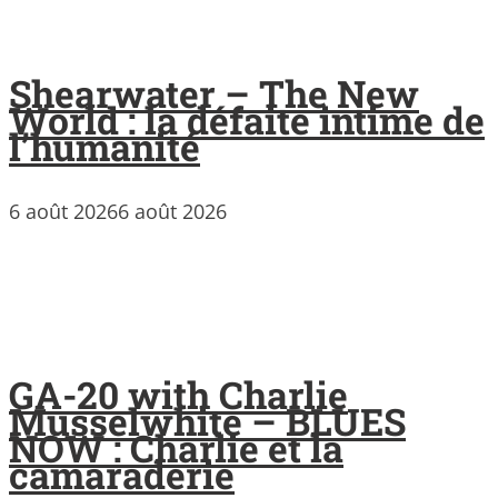
Shearwater – The New
World : la défaite intime de
l’humanité
6 août 2026
6 août 2026
GA-20 with Charlie
Musselwhite – BLUES
NOW : Charlie et la
camaraderie