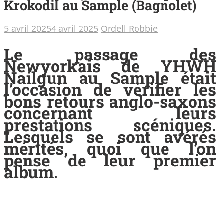
Krokodil au Sample (Bagnolet)
5 avril 2025
4 avril 2025
Ordell Robbie
Le passage des
Newyorkais de YHWH
Nailgun au Sample était
l’occasion de vérifier les
bons retours anglo-saxons
concernant leurs
prestations scéniques.
Lesquels se sont avérés
mérités, quoi que l’on
pense de leur premier
album.