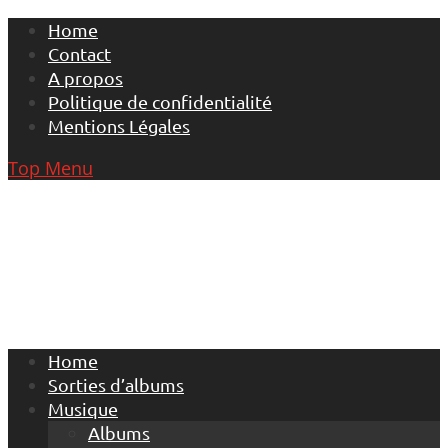
Skip
Home
to
Contact
content
A propos
Politique de confidentialité
Mentions Légales
Top Menu
Home
Sorties d’albums
Musique
Albums