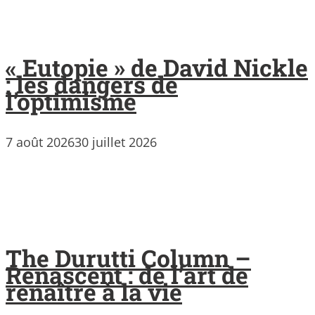
« Eutopie » de David Nickle
: les dangers de
l’optimisme
7 août 2026
30 juillet 2026
The Durutti Column –
Renascent : de l’art de
renaître à la vie