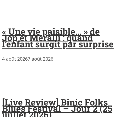
« Une vie paisible… » de
Jop et Meralli : quand
l’enfant surgit par surprise
4 août 2026
7 août 2026
[Live Review] Binic Folks
Blues Festival – Jour 2 (25
juillet 2026)