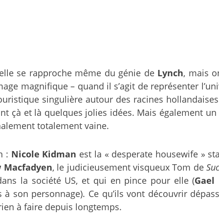
elle se rapproche même du génie de
Lynch
, mais 
age magnifique – quand il s’agit de représenter l’univ
ristique singulière autour des racines hollandaises 
 çà et là quelques jolies idées. Mais également un pur
inalement totalement vaine.
n :
Nicole Kidman
est la « desperate housewife » s
 Macfadyen
, le judicieusement visqueux Tom de
Suc
ans la société US, et qui en pince pour elle (
Gael 
à son personnage). Ce qu’ils vont découvrir dépasse
 rien à faire depuis longtemps.