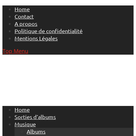
Skip
Home
to
Contact
content
A propos
Politique de confidentialité
Mentions Légales
Top Menu
Home
Sorties d’albums
Musique
Albums