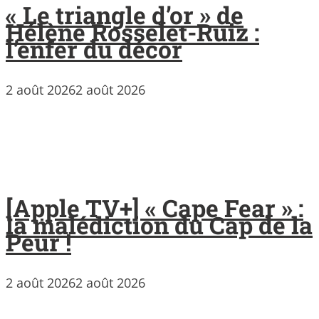
« Le triangle d’or » de
Hélène Rosselet-Ruiz :
l’enfer du décor
2 août 2026
2 août 2026
[Apple TV+] « Cape Fear » :
la malédiction du Cap de la
Peur !
2 août 2026
2 août 2026