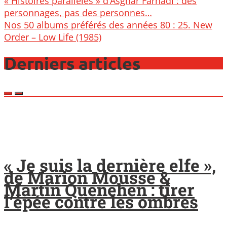
« Histoires parallèles » d’Asghar Farhadi : des
navigation
personnages, pas des personnes…
Nos 50 albums préférés des années 80 : 25. New
Order – Low Life (1985)
Derniers articles
« Je suis la dernière elfe »,
de Marion Mousse &
Martin Quenehen : tirer
l’épée contre les ombres