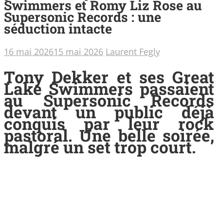
Swimmers et Romy Liz Rose au
Supersonic Records : une
séduction intacte
16 mai 2026
15 mai 2026
Laurent Fegly
Tony Dekker et ses Great
Lake Swimmers passaient
au Supersonic Records
devant un public déjà
conquis par leur rock
pastoral. Une belle soirée,
malgré un set trop court.