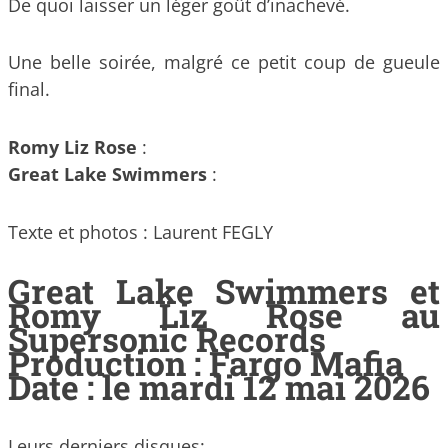
De quoi laisser un léger goût d’inachevé.
Une belle soirée, malgré ce petit coup de gueule
final.
Romy Liz Rose
:
Great Lake Swimmers
:
Texte et photos : Laurent FEGLY
Great Lake Swimmers et
Romy Liz Rose au
Supersonic Records
Production : Fargo Mafia
Date : le mardi 12 mai 2026
Leurs derniers disques: